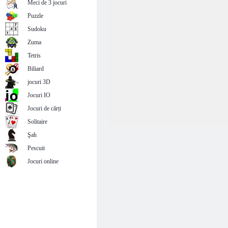
Meci de 3 jocuri
Puzzle
Sudoku
Zuma
Tetris
Biliard
jocuri 3D
Jocuri IO
Jocuri de cărți
Solitaire
Şah
Pescuit
Jocuri online