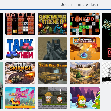
Jocuri similare flash
Classic Tank
Battle City
Wars Extreme
online
HD
Rezervorul 90
Elicopterul și
tancurile de luptă
cu deșerturi
Luptă cu tancuri
Mayhem Tank
Multiplayer
pentru 2 jucători
Joc de război cu
Lovitură de oțel
tancuri
Tank Craft 2
D