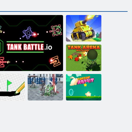
Tank Battle
multiplayer
Multiplayer
Tank Arena
esenați jocul
Tank Battle. io
Feudalism 3
Iepure Greedy