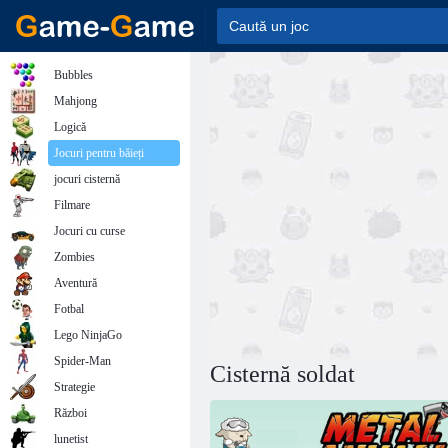
Bubbles
Mahjong
Logică
Jocuri pentru băieți
jocuri cisternă
Filmare
Jocuri cu curse
Zombies
Aventură
Fotbal
Lego NinjaGo
Spider-Man
Cisternă soldat
Strategie
Război
lunetist