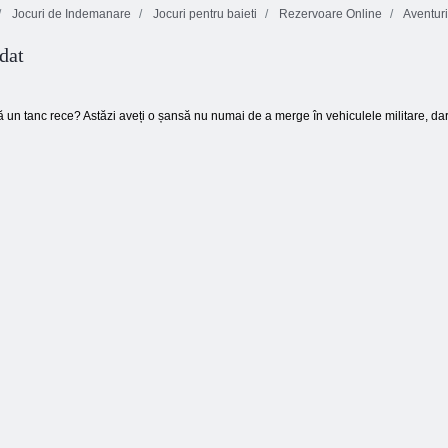
Jocuri de Indemanare
Jocuri pentru baieti
Rezervoare Online
Aventuri
dat
Aventuri de
Thrill Rush 4
Inca Aventura
iarnă
tă un tanc rece? Astăzi aveți o șansă nu numai de a merge în vehiculele militare, dar