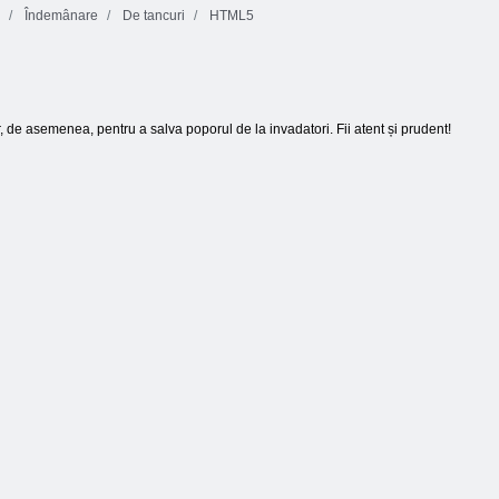
Îndemânare
De tancuri
HTML5
, de asemenea, pentru a salva poporul de la invadatori. Fii atent și prudent!