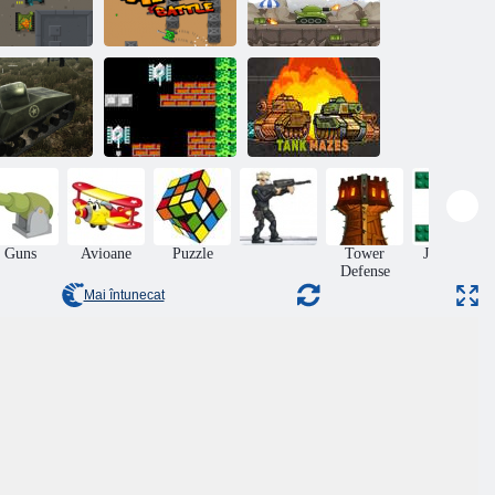
Micro Battle
Tank Arena
Tank
Fundaș de tanc
imulator de
90 Luptă cu
Labirinturi de
boi de tancuri
tancuri
tancuri
Guns
Avioane
Puzzle
Tower
Jocuri de
Defense
razboi
Mai întunecat