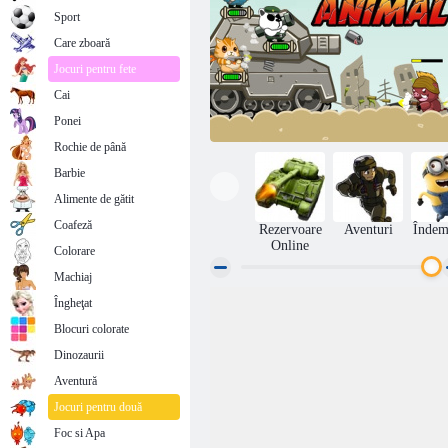
Sport
Care zboară
Jocuri pentru fete
Cai
Ponei
Rochie de până
Barbie
Alimente de gătit
Coafeză
Rezervoare
Aventuri
Îndem
Online
Colorare
Machiaj
Îngheţat
Din metal pentru animale
Blocuri colorate
Dinozaurii
Aventură
Jocuri pentru două
Foc si Apa