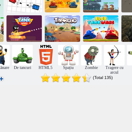
Apărați
Lupta cisternă
Tank Rumble
rezervorul
Stick războaie
S
rezervor
Tanc. io
Blob Tank Wars
răz
ânare
De tancuri
HTML5
Spațiu
Zombie
Tragere cu
arcul
(Total 135)