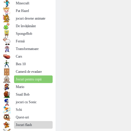
Minecraft
Pat Hazel
jocuri desene animate
De învățământ
SpongeBob
Fermă
Transformatoare
Cars
Ben 10
Cameră de evadare
Jocuri pentru copii
Mario
Snail Bob
jocuri cu Sonic
Schi
Quest-uri
Jocuri flash