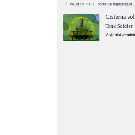
Jocuri Online
Jocuri cu Impuscaturi
Cisternă sol
Tank Soldier
V-ați rulat vreoda
Stickman pe câmpul de luptă