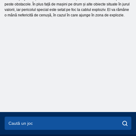
peste obstacole. În plus față de mașini pe drum și alte obiecte situate în jurul
valorii, iar pericolul special este setat pe foc la cablul exploziv. El va rămâne
o mână nefericită de cenușă, în cazul în care ajunge în zona de explozie.