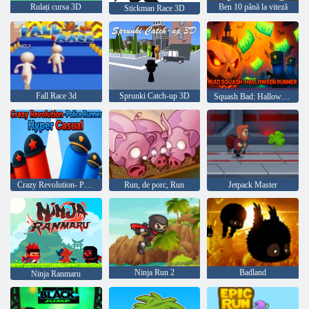
Rulați cursa 3D
Ben 10 până la viteză
Stickman Race 3D
Fall Race 3d
Sprunki Catch-up 3D
Squash Bad: Halloween Runner
Crazy Revolution- Police Runner Hyper Casual
Run, de porc, Run
Jetpack Master
Ninja Run 2
Badland
Ninja Ranmaru