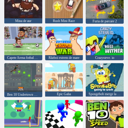
Mina de aur
Rush Mini Race
Furia de parcare 2
Capete Arena fotbal All Stars
Război extrem de mare
Crazysteve. io
Epic Galia
Spongebob merge la lucru
Ben 10 Undertown Runner