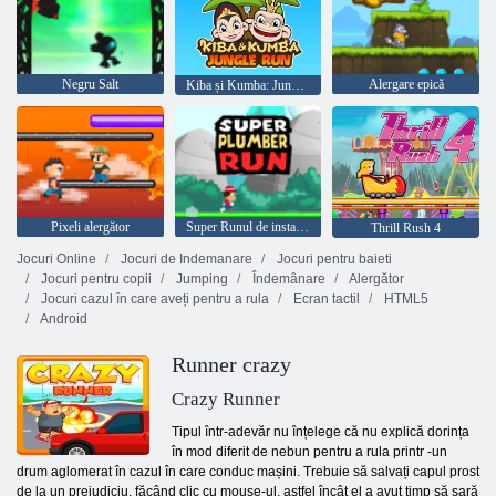
Negru Salt
Alergare epică
Kiba și Kumba: Jungle Run
Pixeli alergător
Super Runul de instalatori
Thrill Rush 4
Jocuri Online
Jocuri de Indemanare
Jocuri pentru baieti
Jocuri pentru copii
Jumping
Îndemânare
Alergător
Jocuri cazul în care aveți pentru a rula
Ecran tactil
HTML5
Android
Runner crazy
Crazy Runner
Tipul într-adevăr nu înțelege că nu explică dorința
în mod diferit de nebun pentru a rula printr -un
drum aglomerat în cazul în care conduc mașini. Trebuie să salvați capul prost
de la un prejudiciu, făcând clic cu mouse-ul, astfel încât el a avut timp să sară