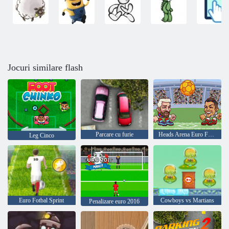
Jocuri similare flash
Parcare cu furie
Heads Arena Euro Fotbal
Leg Cinco
Euro Fotbal Sprint
Cowboys vs Martians
Penalizare euro 2016