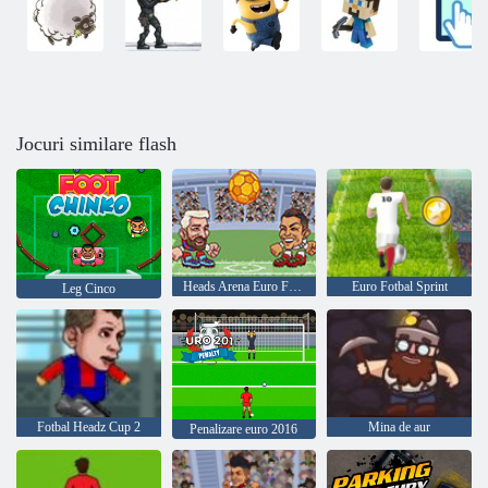
Jocuri similare flash
Heads Arena Euro Fotbal
Euro Fotbal Sprint
Leg Cinco
Fotbal Headz Cup 2
Mina de aur
Penalizare euro 2016