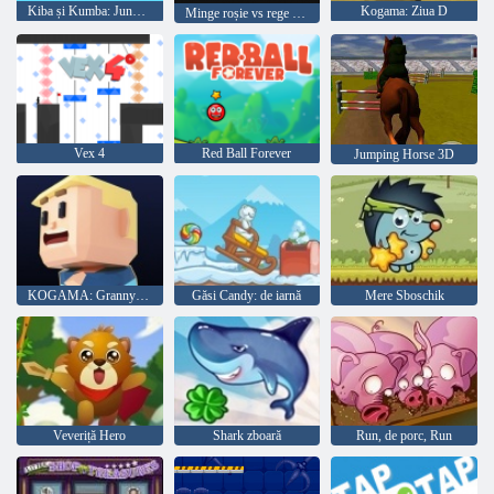
Kiba și Kumba: Jungle Run
Kogama: Ziua D
Minge roșie vs rege verde
Vex 4
Red Ball Forever
Jumping Horse 3D
KOGAMA: Granny Parkour
Găsi Candy: de iarnă
Mere Sboschik
Veveriță Hero
Shark zboară
Run, de porc, Run