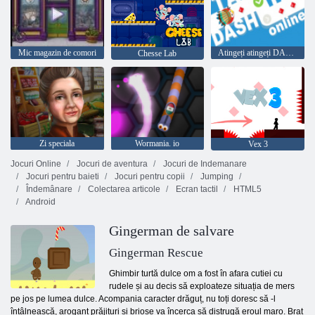
Mic magazin de comori
Atingeți atingeți DASH ONLINE
Chesse Lab
Zi speciala
Wormania. io
Vex 3
Jocuri Online
Jocuri de aventura
Jocuri de Indemanare
Jocuri pentru baieti
Jocuri pentru copii
Jumping
Îndemânare
Colectarea articole
Ecran tactil
HTML5
Android
Gingerman de salvare
Gingerman Rescue
Ghimbir turtă dulce om a fost în afara cutiei cu
rudele și au decis să exploateze situația de mers
pe jos pe lumea dulce. Acompania caracter drăguț, nu toți doresc să -l
întâlnească, arogant prăjituri și brioșe va încerca să distrugă eroul maro. Braț