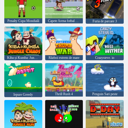
Penalty Cupa Mondială
Capete Arena fotbal All Stars
Furia de parcare 3
Kiba și Kumba: Jungle Chaos
Război extrem de mare
Crazysteve. io
Thrill Rush 4
Penguin Sari peste
Iepure Greedy