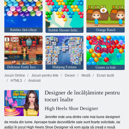
Bubbles fără sfârșit
Orange Ranch
Bubble Shooter Infinitului
Delicious Emily Început Nou
Mahjong Fortuna
Gemes cu bule
Jocuri Online
Jocuri pentru fete
Desen
Modă
Ecran tactil
HTML5
Android
Designer de încălțăminte pentru
tocuri înalte
High Heels Shoe Designer
Jennifer este una dintre cele mai bune designeri
de moda din lume. Aproape toate dezvoltările sale sunt foarte solicitate, iar
astăzi în jocul High Heels Shoe Designer vă vom ajuta să creați o nouă