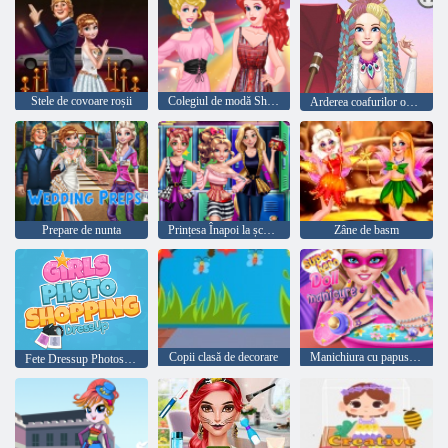
Stele de covoare roșii
Colegiul de modă Show
Arderea coafurilor omului
Prepare de nunta
Prințesa Înapoi la școală
Zâne de basm
Copii clasă de decorare
Manichiura cu papusa Superhero
Fete Dressup Photoshopping