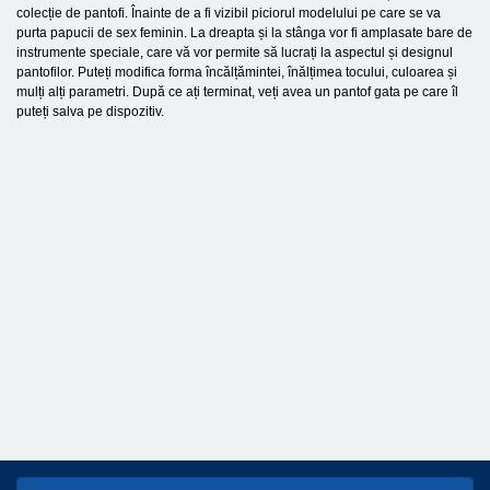
colecție de pantofi. Înainte de a fi vizibil piciorul modelului pe care se va
purta papucii de sex feminin. La dreapta și la stânga vor fi amplasate bare de
instrumente speciale, care vă vor permite să lucrați la aspectul și designul
pantofilor. Puteți modifica forma încălțămintei, înălțimea tocului, culoarea și
mulți alți parametri. După ce ați terminat, veți avea un pantof gata pe care îl
puteți salva pe dispozitiv.