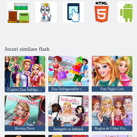
Jocuri similare flash
Ziua Îndrăgostiților cumpărături
Fun Night Girls
Cupluri Ziua Îndrăgostiților
Revista Dove
Regina de Glitter Prom Ball
Instagirls se îmbracă