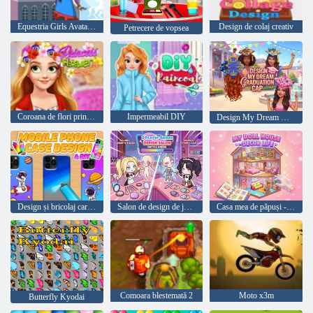
Equestria Girls Avatar Maker
Design de colaj creativ
Petrecere de vopsea
Coroana de flori prințesă
Impermeabil DIY
Design My Dream Graduation Cap
Design și bricolaj carcase pentru telefoane mobile
Salon de design de jocuri pentru 2 jucători
Casa mea de păpuși - Decor Life
Comoara blestemată 2
Moto x3m
Butterfly Kyodai