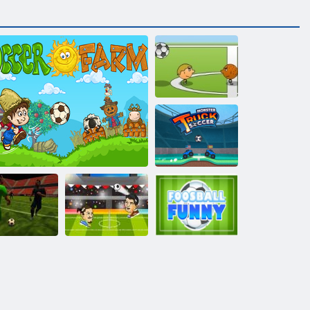
Fotbal 1 pe 1
Monster Truck
Soccer
ampioni de
Față în cap
Foosball
fotbal 3D
Farm fotbal
fotbal
amuzant