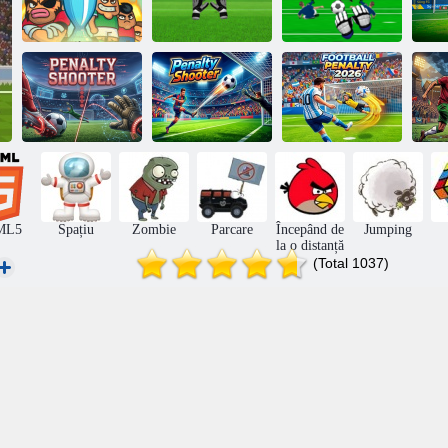
Foot Chinko
Portarul
Euro 2016
Portar Challenge
Campion
dep
Fotbal Penalty
Penalty Shooter
Penalty Shooter
2026
ML5
Spațiu
Zombie
Parcare
Începând de
Jumping
la o distanță
(Total 1037)