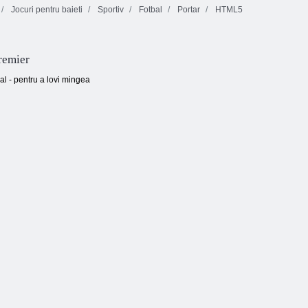
Jocuri pentru baieti
Sportiv
Fotbal
Portar
HTML5
Chinko Flappy
Fotbal spin
Trage nebun
Foot
remier
al - pentru a lovi mingea