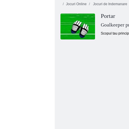
Jocuri Online
Jocuri de Indemanare
Portar
Goalkeeper p
Scopul tau princip
Competitor de abilități de fotbal