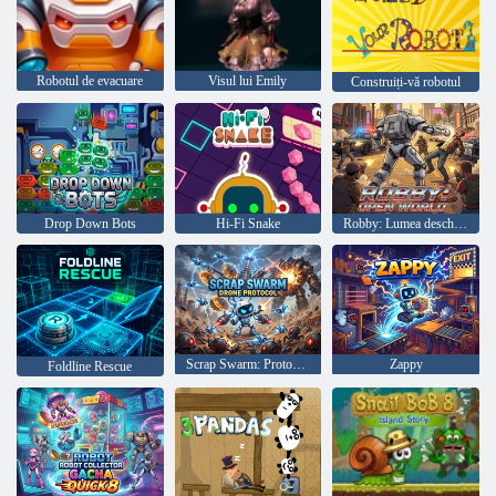
Robotul de evacuare
Visul lui Emily
Construiți-vă robotul
Drop Down Bots
Hi-Fi Snake
Robby: Lumea deschisă
Scrap Swarm: Protocolul dronei
Zappy
Foldline Rescue