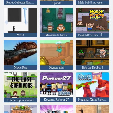
Robot Collector Gacha Quick 8
Melc bob 8: povestea insulei
3 panda
Vex 3
Movierii de bani 2
Banii MOVERS 3 ÎNCĂRCARE
Mexic Rex
Diggers mici
Bob the Robber 3
Kogama: Parkour 27
Kogama: Xmas Parkour
Ultimii supraviețuitori