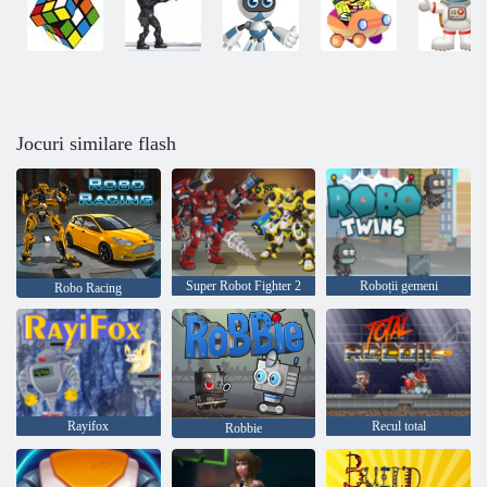
Jocuri similare flash
Super Robot Fighter 2
Roboții gemeni
Robo Racing
Rayifox
Recul total
Robbie