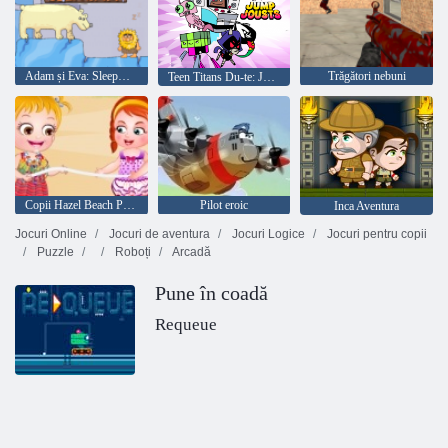
Adam și Eva: Sleepwalker
Trăgători nebuni
Teen Titans Du-te: Jump Jump
Copii Hazel Beach Party
Pilot eroic
Inca Aventura
Jocuri Online
Jocuri de aventura
Jocuri Logice
Jocuri pentru copii
Puzzle
Roboți
Arcadă
Pune în coadă
Requeue