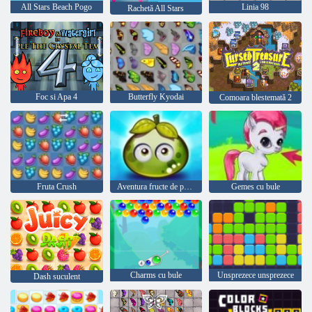
All Stars Beach Pogo
Linia 98
Rachetă All Stars
Foc si Apa 4
Butterfly Kyodai
Comoara blestemată 2
Fruta Crush
Aventura fructe de padure suculente
Gemes cu bule
Charms cu bule
Unsprezece unsprezece
Dash suculent