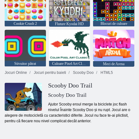
Cookie Crush 2
Blocuri de culoare
Fluture Kyodai HD
Stivuitor pătrat
Culoare Pixel Art Classic
Meci de Arena
Jocuri Online
Jocuri pentru baieti
Scooby Doo
HTML5
Scooby Doo Trail
Scooby Doo Trail
Ajutor Scooby eroul merge la biciclete joc flash
nivelul Înainte Scooby Doo și nu rupt. Jocul are o
alegere de motocicletă cu caracteristici diferite. Jocul nu face te-ai plictisit,
pentru că fiecare nou nivel complicat decât anterior.