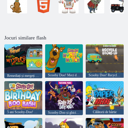
Jocuri similare flash
Scooby Doo! Meci de Mystery
Scooby Doo! Recycle Round-up
Remediați și mergeți cu mister
5 ani Scooby-Doo! Ziua de naștere Boo Bash
Călătorii de hârtie
Scooby-Doo și ghici cine? Potrivirea perechilor