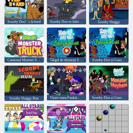
Scooby Doo! `s la bord
Scooby Doo se îmbracă
Scooby Shaggy
Camionul Monster Scooby-Doo
Târgul de distracții Sperie
Scooby-Doo și Guess Who Funfair Sperie
Vineri seara Funkin VS Shaggy D-Sides
Scooby-Doo și Guess Who? Monster Mayhem
Scooby Shaggy Run