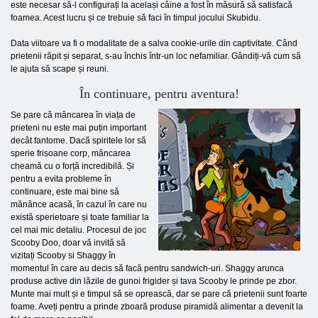
este necesar să-l configurați la același câine a fost în măsură să satisfacă
foamea. Acest lucru și ce trebuie să faci în timpul jocului Skubidu.
Data viitoare va fi o modalitate de a salva cookie-urile din captivitate. Când
prietenii răpit și separat, s-au închis într-un loc nefamiliar. Gândiți-vă cum să
le ajuta să scape și reuni.
În continuare, pentru aventura!
Se pare că mâncarea în viața de
prieteni nu este mai puțin important
decât fantome. Dacă spiritele lor să
sperie frisoane corp, mâncarea
cheamă cu o forță incredibilă. Și
pentru a evita probleme în
continuare, este mai bine să
mănânce acasă, în cazul în care nu
există sperietoare și toate familiar la
cel mai mic detaliu. Procesul de joc
Scooby Doo, doar vă invită să
vizitați Scooby si Shaggy în
momentul în care au decis să facă pentru sandwich-uri. Shaggy arunca
produse active din lăzile de gunoi frigider și tava Scooby le prinde pe zbor.
Munte mai mult și e timpul să se oprească, dar se pare că prietenii sunt foarte
foame. Aveți pentru a prinde zboară produse piramidă alimentar a devenit la