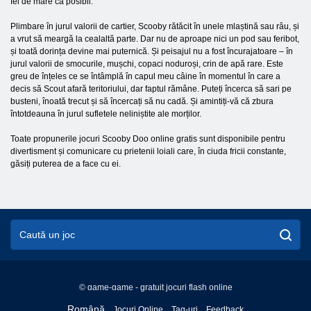
fel de mare ca posibil.
Plimbare în jurul valorii de cartier, Scooby rătăcit în unele mlaștină sau râu, și
a vrut să meargă la cealaltă parte. Dar nu de aproape nici un pod sau feribot,
și toată dorința devine mai puternică. Și peisajul nu a fost încurajatoare – în
jurul valorii de smocurile, mușchi, copaci noduroși, crin de apă rare. Este
greu de înțeles ce se întâmplă în capul meu câine în momentul în care a
decis să Scout afară teritoriului, dar faptul rămâne. Puteți încerca să sari pe
busteni, înoată trecut și să încercați să nu cadă. Și amintiți-vă că zbura
întotdeauna în jurul sufletele neliniștite ale morților.
Toate propunerile jocuri Scooby Doo online gratis sunt disponibile pentru
divertisment și comunicare cu prietenii loiali care, în ciuda fricii constante,
găsiți puterea de a face cu ei.
© game-game - gratuit jocuri flash online
English
Română
Jocuri Online
Tag-uri
Feedback