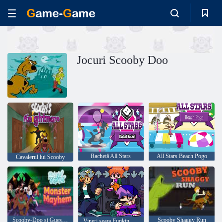
Jocuri Scooby Doo
Rachetă All Stars
All Stars Beach Pogo
Cavalerul lui Scooby
Scooby-Doo și Guess Who? Monster Mayhem
Scooby Shaggy Run
Vineri seara Funkin VS Shaggy D-Sides