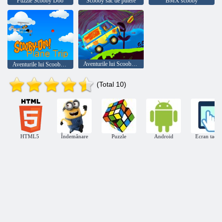
Puzzle Scooby Doo
Scooby sac de putere
BMX scooby
Aventurile lui Scooby Doo
Aventurile lui Scooby Doo pe un plan
(Total 10)
HTML5
Îndemânare
Puzzle
Android
Ecran tactil