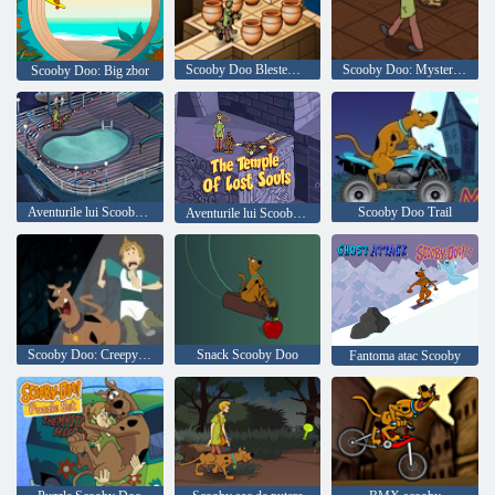
Scooby Doo Blestemul lui Anubis
Scooby Doo: Mystery Begins gustare la miezul nopții
Scooby Doo: Big zbor
Aventurile lui Scooby Doo 1 partea
Scooby Doo Trail
Aventurile lui Scooby Doo 4 partea
Scooby Doo: Creepy kilometraj
Snack Scooby Doo
Fantoma atac Scooby