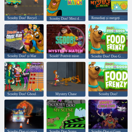
Scooby Doo! Recycle Round-up
Remediați și mergeți cu mister
Scooby Doo! Meci de Mystery
Scooby Doo! și Marele Mister Albastru
Scoob! Potrivit misterului
Scooby Doo! Doo Good Food Frenzy
Scooby Doo! Ghouly Grooves
Mystery Chase
Scooby Doo!
Scooby-Doo si cursa pentru Wrestlemania
Scooby Doo Scena mea
Scooby-Doo și Guess Who Ghost Creator