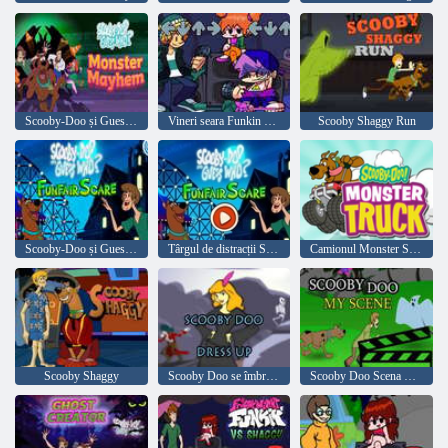
Scooby-Doo și Guess Who? Monster Mayhem
Vineri seara Funkin VS Shaggy D-Sides
Scooby Shaggy Run
Scooby-Doo și Guess Who Funfair Sperie
Târgul de distracții Sperie
Camionul Monster Scooby-Doo
Scooby Shaggy
Scooby Doo se îmbracă
Scooby Doo Scena mea