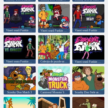
Vineri seară Funkin vs Shaggy
Vineri seară Funkin Shaggy X Matt
Vineri seară Funkin ”vs Velma Dinkley
Vineri seara Funkin vs Shaggy
Colecția de puzzle-uri Scooby Doo
Vineri seară Funkin vs Shaggy
Scooby Doo Match 3
Camionul Monster Scooby Doo
Scooby Doo Stele ascunse