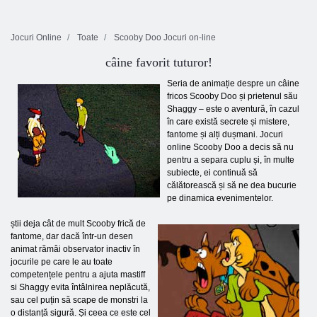
Jocuri Online
Toate
Scooby Doo Jocuri on-line
câine favorit tuturor!
Seria de animație despre un câine
fricos Scooby Doo și prietenul său
Shaggy – este o aventură, în cazul
în care există secrete și mistere,
fantome și alți dușmani. Jocuri
online Scooby Doo a decis să nu
pentru a separa cuplu și, în multe
subiecte, ei continuă să
călătorească și să ne dea bucurie
pe dinamica evenimentelor.
știi deja cât de mult Scooby frică de
fantome, dar dacă într-un desen
animat rămâi observator inactiv în
jocurile pe care le au toate
competențele pentru a ajuta mastiff
si Shaggy evita întâlnirea neplăcută,
sau cel puțin să scape de monstri la
o distanță sigură. Și ceea ce este cel