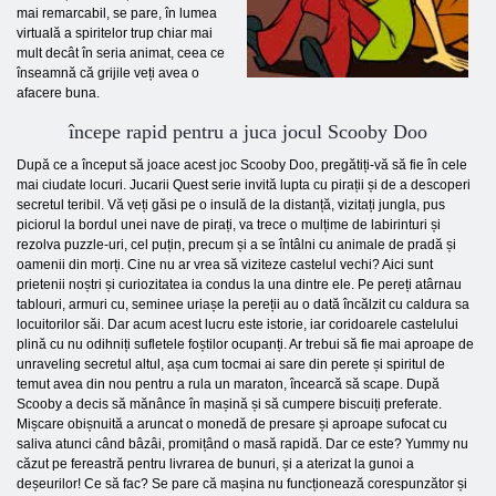
mai remarcabil, se pare, în lumea
virtuală a spiritelor trup chiar mai
mult decât în ​​seria animat, ceea ce
înseamnă că grijile veți avea o
afacere buna.
începe rapid pentru a juca jocul Scooby Doo
După ce a început să joace acest joc Scooby Doo, pregătiți-vă să fie în cele
mai ciudate locuri. Jucarii Quest serie invită lupta cu pirații și de a descoperi
secretul teribil. Vă veți găsi pe o insulă de la distanță, vizitați jungla, pus
piciorul la bordul unei nave de pirați, va trece o mulțime de labirinturi și
rezolva puzzle-uri, cel puțin, precum și a se întâlni cu animale de pradă și
oamenii din morți. Cine nu ar vrea să viziteze castelul vechi? Aici sunt
prietenii noștri și curiozitatea ia condus la una dintre ele. Pe pereți atârnau
tablouri, armuri cu, seminee uriașe la pereții au o dată încălzit cu caldura sa
locuitorilor săi. Dar acum acest lucru este istorie, iar coridoarele castelului
plină cu nu odihniți sufletele foștilor ocupanți. Ar trebui să fie mai aproape de
unraveling secretul altul, așa cum tocmai ai sare din perete și spiritul de
temut avea din nou pentru a rula un maraton, încearcă să scape. După
Scooby a decis să mănânce în mașină și să cumpere biscuiți preferate.
Mișcare obișnuită a aruncat o monedă de presare și aproape sufocat cu
saliva atunci când bâzâi, promițând o masă rapidă. Dar ce este? Yummy nu
căzut pe fereastră pentru livrarea de bunuri, și a aterizat la gunoi a
deșeurilor! Ce să fac? Se pare că mașina nu funcționează corespunzător și