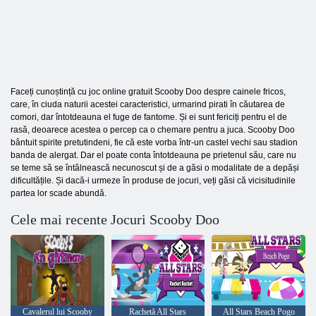
Faceți cunoștință cu joc online gratuit Scooby Doo despre cainele fricos,
care, în ciuda naturii acestei caracteristici, urmarind pirati în căutarea de
comori, dar întotdeauna el fuge de fantome. Și ei sunt fericiți pentru el de
rasă, deoarece acestea o percep ca o chemare pentru a juca. Scooby Doo
bântuit spirite pretutindeni, fie că este vorba într-un castel vechi sau stadion
banda de alergat. Dar el poate conta întotdeauna pe prietenul său, care nu
se teme să se întâlnească necunoscut și de a găsi o modalitate de a depăși
dificultățile. Și dacă-i urmeze în produse de jocuri, veți găsi că vicisitudinile
partea lor scade abundă.
Cele mai recente Jocuri Scooby Doo
Cavalerul lui Scooby
Rachetă All Stars
All Stars Beach Pogo