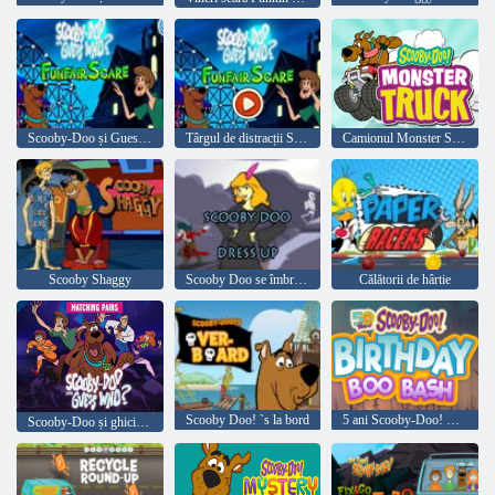
Scooby-Doo și Guess Who Funfair Sperie
Târgul de distracții Sperie
Camionul Monster Scooby-Doo
Scooby Shaggy
Scooby Doo se îmbracă
Călătorii de hârtie
Scooby Doo! `s la bord
5 ani Scooby-Doo! Ziua de naștere Boo Bash
Scooby-Doo și ghici cine? Potrivirea perechilor