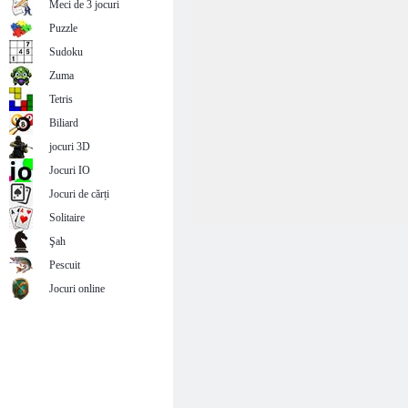
Meci de 3 jocuri
Puzzle
Sudoku
Zuma
Tetris
Biliard
jocuri 3D
Jocuri IO
Jocuri de cărți
Solitaire
Şah
Pescuit
Jocuri online