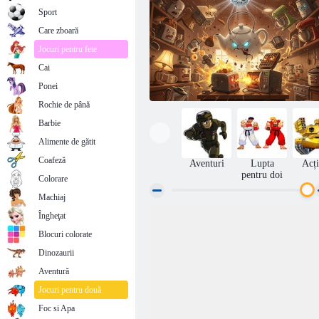
Sport
Care zboară
Jocuri pentru fete
Cai
Ponei
Rochie de până
Barbie
Alimente de gătit
Coafeză
Aventuri
Lupta
Acț
pentru doi
Colorare
Machiaj
Îngheţat
Knickknack Knuckle
Blocuri colorate
Dinozaurii
Aventură
Jocuri pentru două
Foc si Apa