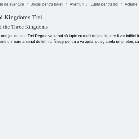
ri de aventura
Jocuri pentru baieti
Aventuri
Lupta pentru doi
Acțiune
oi Kingdoms Trei
Pachet de arme
Sniper a
tactice 2
împușcat 3d
Zombi proști 2
f the Three Kingdoms
e nou joc de cele Trei Regate va trebui să lupte cu mulți dușmani, care îi vor întâlni
sind un mare arsenal de tehnici. Însuși pentru a vă ajuta, puteți apela un prieten, car