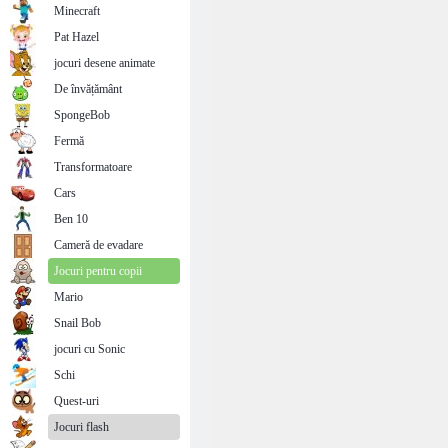
Minecraft
Pat Hazel
jocuri desene animate
De învățământ
SpongeBob
Fermă
Transformatoare
Cars
Ben 10
Cameră de evadare
Jocuri pentru copii
Mario
Snail Bob
jocuri cu Sonic
Schi
Quest-uri
Jocuri flash