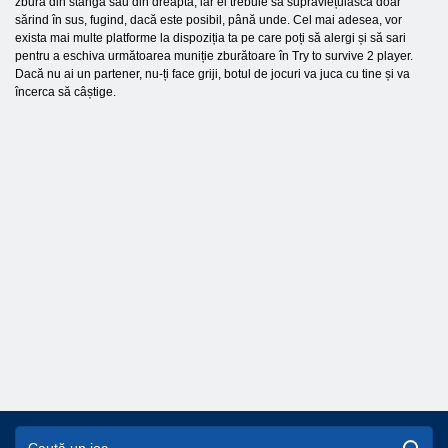
zbura din stânga sau din dreapta, iar el trebuie să supraviețuiască doar
sărind în sus, fugind, dacă este posibil, până unde. Cel mai adesea, vor
exista mai multe platforme la dispoziția ta pe care poți să alergi și să sari
pentru a eschiva următoarea muniție zburătoare în Try to survive 2 player.
Dacă nu ai un partener, nu-ți face griji, botul de jocuri va juca cu tine și va
încerca să câștige.