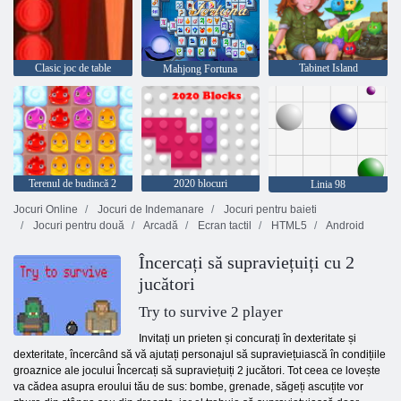
Clasic joc de table
Tabinet Island
Mahjong Fortuna
Terenul de budincă 2
2020 blocuri
Linia 98
Jocuri Online
Jocuri de Indemanare
Jocuri pentru baieti
Jocuri pentru două
Arcadă
Ecran tactil
HTML5
Android
Încercați să supraviețuiți cu 2
jucători
Try to survive 2 player
Invitați un prieten și concurați în dexteritate și
dexteritate, încercând să vă ajutați personajul să supraviețuiască în condițiile
groaznice ale jocului Încercați să supraviețuiți 2 jucători. Tot ceea ce lovește
va cădea asupra eroului tău de sus: bombe, grenade, săgeți ascuțite vor