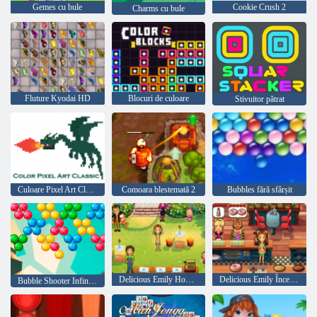
Gemes cu bule
Cookie Crush 2
Charms cu bule
Fluture Kyodai HD
Blocuri de culoare
Stivuitor pătrat
Culoare Pixel Art Classic
Comoara blestemată 2
Bubbles fără sfârșit
Delicious Emily Home Sweet Home
Delicious Emily Început Nou
Bubble Shooter Infinitului