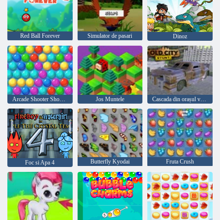
Red Ball Forever
Simulator de pasari
Dinoz
Arcade Shooter Shooter
Jos Muntele
Cascada din orașul vechi
Butterfly Kyodai
Fruta Crush
Foc si Apa 4