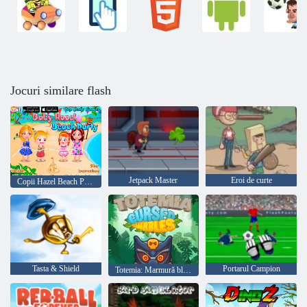
Jocuri similare flash
Jetpack Master
Eroi de curte
Copii Hazel Beach Party
Tasta & Shield
Portarul Campion
Totemia: Marmură blestemată