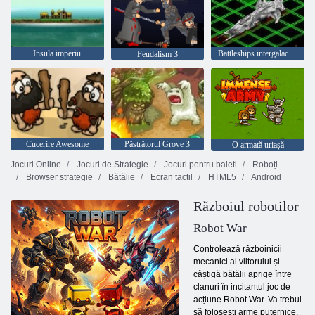
Insula imperiu
Battleships intergalactici
Feudalism 3
Cucerire Awesome
Păstrătorul Grove 3
O armată uriașă
Jocuri Online
Jocuri de Strategie
Jocuri pentru baieti
Roboți
Browser strategie
Bătălie
Ecran tactil
HTML5
Android
Războiul robotilor
Robot War
Controlează războinicii
mecanici ai viitorului și
câștigă bătălii aprige între
clanuri în incitantul joc de
acțiune Robot War. Va trebui
să folosești arme puternice,