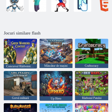
Jocuri similare flash
Mâncător de mașini
Craftocracy
Concursul Războinicilor Greci
Grevă militară
Războiul Patului
Up Hero