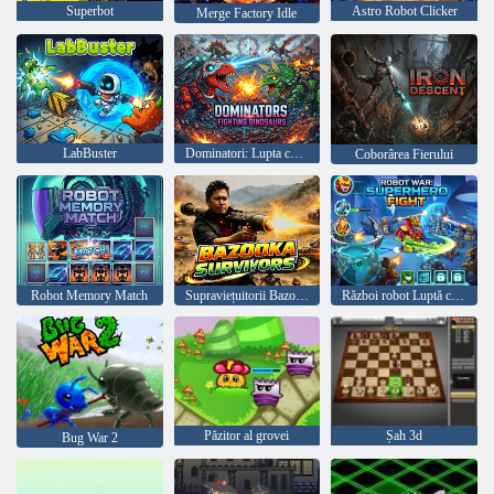
Superbot
Astro Robot Clicker
Merge Factory Idle
LabBuster
Dominatori: Lupta cu Dinozaurii
Coborârea Fierului
Robot Memory Match
Supraviețuitorii Bazooka
Război robot Luptă cu supereroi
Păzitor al grovei
Șah 3d
Bug War 2