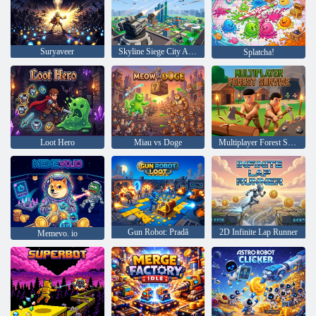
Suryaveer
Skyline Siege City Air Defense
Splatcha!
Loot Hero
Miau vs Doge
Multiplayer Forest Survive
Gun Robot: Pradă
2D Infinite Lap Runner
Memevo. io