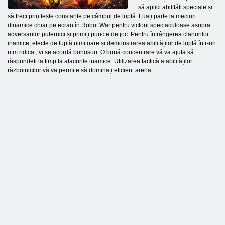
să aplici abilități speciale și
să treci prin teste constante pe câmpul de luptă. Luați parte la meciuri
dinamice chiar pe ecran în Robot War pentru victorii spectaculoase asupra
adversarilor puternici și primiți puncte de joc. Pentru înfrângerea clanurilor
inamice, efecte de luptă uimitoare și demonstrarea abilităților de luptă într-un
ritm ridicat, vi se acordă bonusuri. O bună concentrare vă va ajuta să
răspundeți la timp la atacurile inamice. Utilizarea tactică a abilităților
războinicilor vă va permite să dominați eficient arena.