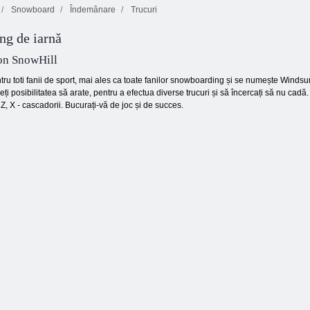
Snowboard
Îndemânare
Trucuri
Curse de
g de iarnă
Monster Truck
camioane
Offroad
monstru
Moto nebună
on SnowHill
tru toti fanii de sport, mai ales ca toate fanilor snowboarding și se numește Windsurfi
eți posibilitatea să arate, pentru a efectua diverse trucuri și să încercați să nu cadă. 
, Z, X - cascadorii. Bucurați-vă de joc și de succes.