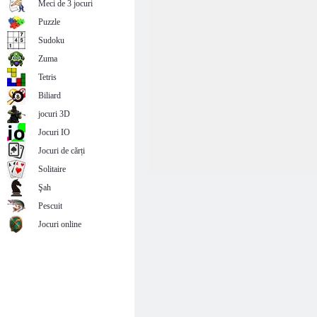
Meci de 3 jocuri
Puzzle
Sudoku
Zuma
Tetris
Biliard
jocuri 3D
Jocuri IO
Jocuri de cărți
Solitaire
Şah
Pescuit
Jocuri online