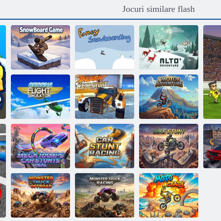
Jocuri similare flash
Snowboarding
Aventura lui
Joc Snowboard
de lux
Alto
Simulatorul de
Desert City
zbor Cessna
Stunt
Aventura moto
Mega Ramps
Curse de
Casdorii cu
cascadorii cu
Casdoria cu
mașina Real
mașini
bicicleta