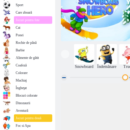
Sport
Care zboară
Jocuri pentru fete
Cai
Ponei
Rochie de până
Barbie
Alimente de gătit
Coafeză
Snowboard
Îndemânare
Tru
Colorare
Machiaj
Îngheţat
Snowboard eroul
Blocuri colorate
Dinozaurii
Aventură
Jocuri pentru două
Foc si Apa