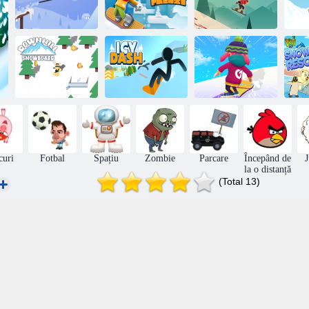
În jurul lui
Pe
Elbrus
Frenez de schi
Orizont alb
d
D
Snowboard în
Petrecere de joc
Du
jos
Icy Dash
de snowboard
c
curi
Fotbal
Spațiu
Zombie
Parcare
Începând de
la o distanță
(Total 13)