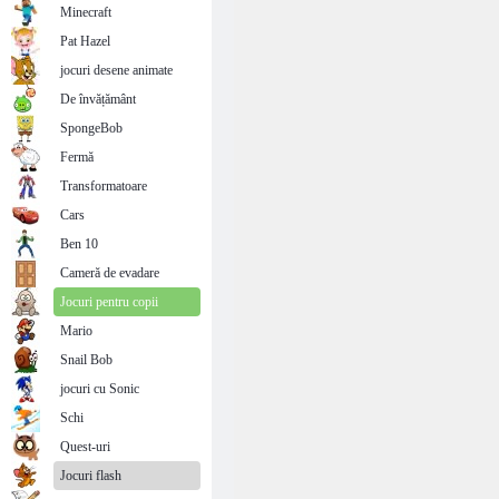
Minecraft
Pat Hazel
jocuri desene animate
De învățământ
SpongeBob
Fermă
Transformatoare
Cars
Ben 10
Cameră de evadare
Jocuri pentru copii
Mario
Snail Bob
jocuri cu Sonic
Schi
Quest-uri
Jocuri flash