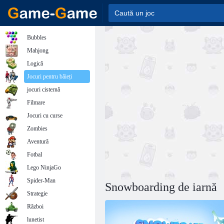
Bubbles
Mahjong
Logică
Jocuri pentru băieți
jocuri cisternă
Filmare
Jocuri cu curse
Zombies
Aventură
Fotbal
Lego NinjaGo
Spider-Man
Snowboarding de iarnă
Strategie
Război
lunetist