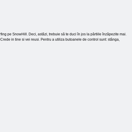
ng pe SnowHill. Deci, astăzi, trebuie să te duci în jos la pârtiile înzăpezite mai.
Crede in tine si vei reusi. Pentru a utiliza butoanele de control sunt: ​​stânga,