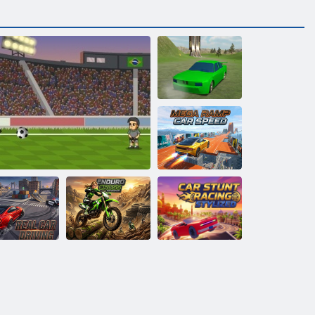
Simulator de
cascadorie
Multiplayer
Viteza mașinii
Mega Ramp
Conducerea
Curse de
mașinii
Enduro Cross
cascadorii cu
adevărate
Trucuri de fotbal
Motorsport
mașini stilizate