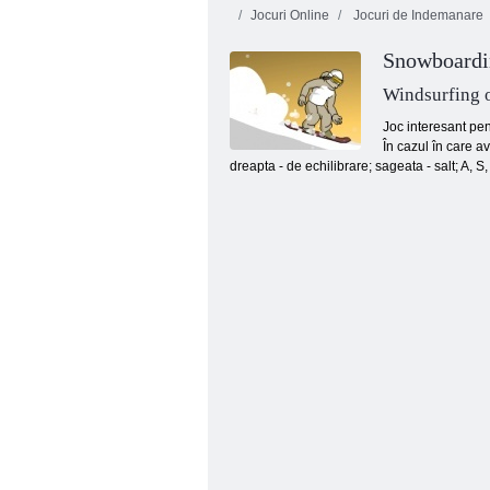
Jocuri Online
Jocuri de Indemanare
Snowboardin
Windsurfing 
Joc interesant pen
În cazul în care av
dreapta - de echilibrare; sageata - salt; A, S
Extreme City GT Auto Stunts