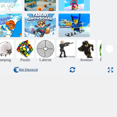
trecere de joc
Legende de trai
Petrecere de joc
e snowboard
de zăpadă
de snowboard
u-te Diego
-te! Salvare
Tanuki
Snow Rider
u snowboard
Snowboard
Obby Parkour
Jumping
Puzzle
Labirint
Aventuri
Monsters
Mai întunecat