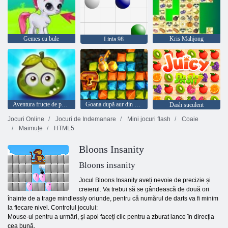
Gemes cu bule
Kris Mahjong
Linia 98
Aventura fructe de padure suculente
Goana după aur din vânătoare de comori
Dash suculent
Jocuri Online
Jocuri de Indemanare
Mini jocuri flash
Coaie
Maimuțe
HTML5
Bloons Insanity
Bloons insanity
Jocul Bloons Insanity aveți nevoie de precizie și
creierul. Va trebui să se gândească de două ori
înainte de a trage mindlessly oriunde, pentru că numărul de darts va fi minim
la fiecare nivel. Controlul jocului:
Mouse-ul pentru a urmări, și apoi faceți clic pentru a zburat lance în direcția
cea bună.