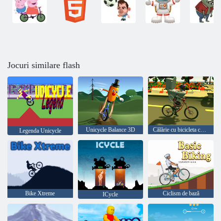
Jocuri similare flash
Unicycle Balance 3D
Călărie cu bicicleta cu toaletă skibidi
Legenda Unicycle
Bike Xtreme
Ciclism de bază
ICycle