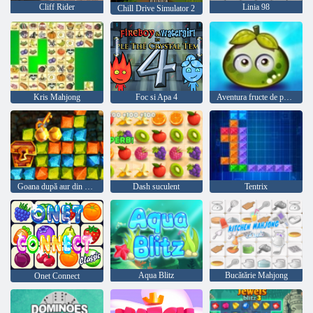
Cliff Rider
Linia 98
Chill Drive Simulator 2
Kris Mahjong
Foc si Apa 4
Aventura fructe de padure suculente
Goana după aur din vânătoare de comori
Dash suculent
Tentrix
Aqua Blitz
Bucătărie Mahjong
Onet Connect