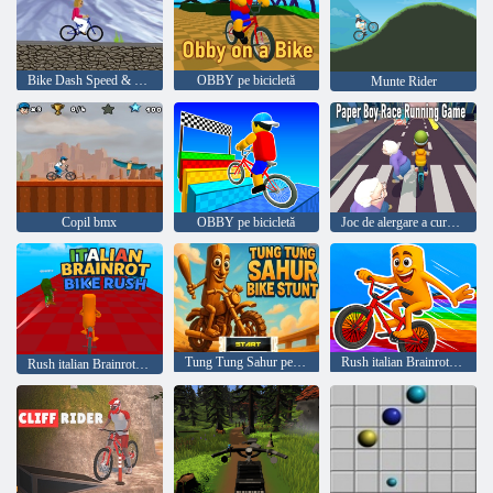
Bike Dash Speed & Balance Race
OBBY pe bicicletă
Munte Rider
Copil bmx
OBBY pe bicicletă
Joc de alergare a cursei de hârtie de hârtie
Tung Tung Sahur pentru biciclete
Rush italian Brainrot Bike
Rush italian Brainrot Bike