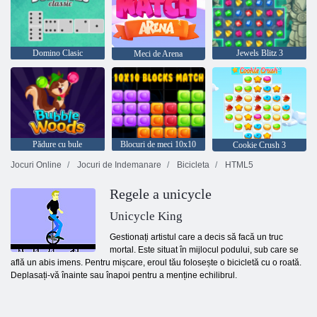
Domino Clasic
Jewels Blitz 3
Meci de Arena
Pădure cu bule
Blocuri de meci 10x10
Cookie Crush 3
Jocuri Online
Jocuri de Indemanare
Bicicleta
HTML5
Regele a unicycle
Unicycle King
Gestionați artistul care a decis să facă un truc
mortal. Este situat în mijlocul podului, sub care se
află un abis imens. Pentru mișcare, eroul tău folosește o bicicletă cu o roată.
Deplasați-vă înainte sau înapoi pentru a menține echilibrul.