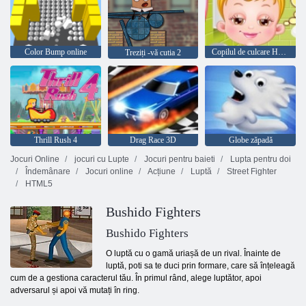
Color Bump online
Copilul de culcare Hazel
Treziți -vă cutia 2
Thrill Rush 4
Drag Race 3D
Globe zăpadă
Jocuri Online
jocuri cu Lupte
Jocuri pentru baieti
Lupta pentru doi
Îndemânare
Jocuri online
Acțiune
Luptă
Street Fighter
HTML5
Bushido Fighters
Bushido Fighters
O luptă cu o gamă uriașă de un rival. Înainte de
luptă, poti sa te duci prin formare, care să înțeleagă
cum de a gestiona caracterul tău. În primul rând, alege luptător, apoi
adversarul și apoi vă mutați în ring.