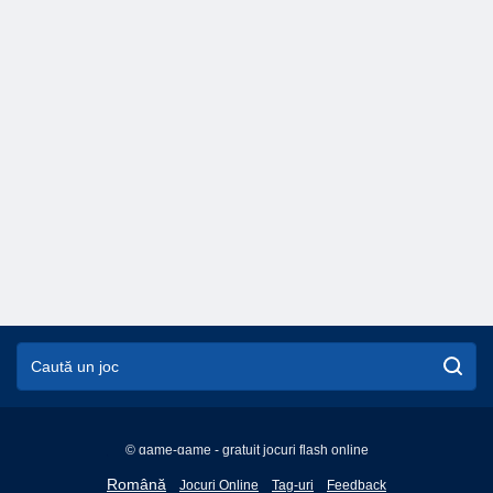
© game-game - gratuit jocuri flash online
English
Română
Jocuri Online
Tag-uri
Feedback