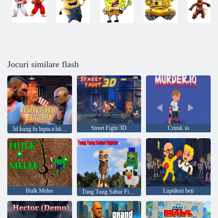
Jocuri similare flash
Street Fight 3D
Crimă. io
3d kung fu lupta a bătut -o
Hulk Melee
Luptători beți
Tung Tung Sahur Fighter