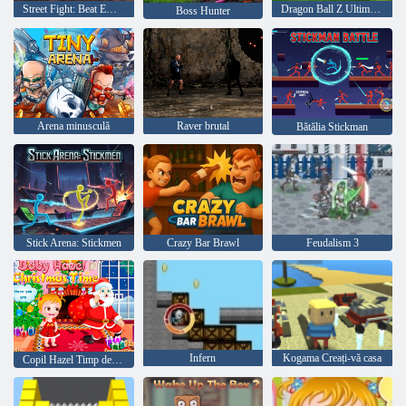
Street Fight: Beat Em Up
Dragon Ball Z Ultimate Battle 22
Boss Hunter
Arena minusculă
Raver brutal
Bătălia Stickman
Stick Arena: Stickmen
Crazy Bar Brawl
Feudalism 3
Infern
Kogama Creați-vă casa
Copil Hazel Timp de Crăciun