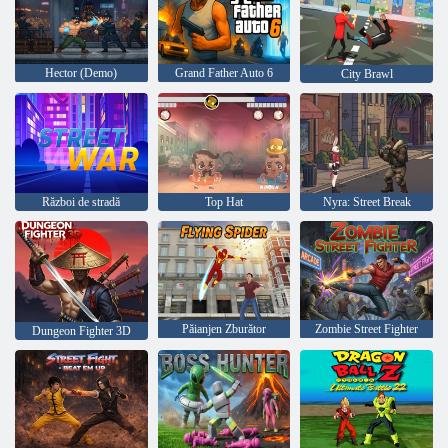
Hector (Demo)
Grand Father Auto 6
City Brawl
Război de stradă
Top Hat
Nyra: Street Break
Păianjen Zburător
Zombie Street Fighter
Dungeon Fighter 3D