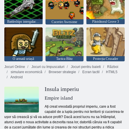
Battleships intergalactici
Păstrătorul Grove 3
Cucerire Awesome
O armată uriașă
Tactica Blitz
Protecția Crusader
Jocuri Online
Jocuri cu Impuscaturi
Jocuri pentru baieti
Război
simulare economică
Browser strategie
Ecran tactil
HTML5
Android
Insula imperiu
Empire island
Ați creat vreodată propriul imperiu, care a fost
capabil de a lupta pentru noi teritorii și cucerirea-le
ușor să crească și vă va aduce profit? Dacă acest lucru nu sa întâmplat,
atunci aveți o noua activitate a dezvolta rasa lor, datorită căruia va fi capabil
de a cuceri jumătate din lume și crearea de noi structuri pentru a ridica