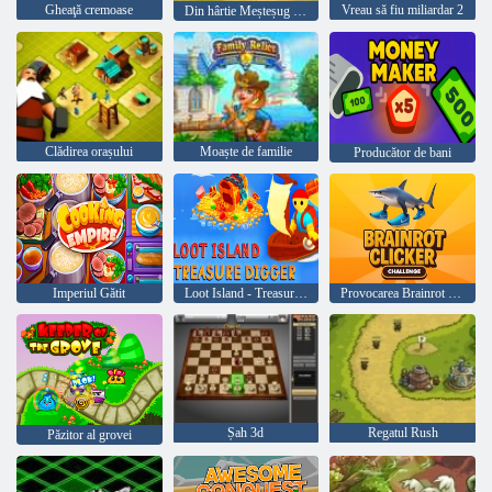
Gheaţă cremoase
Vreau să fiu miliardar 2
Din hârtie Meșteșug războaie
Clădirea orașului
Moaște de familie
Producător de bani
Imperiul Gătit
Loot Island - Treasure Digger
Provocarea Brainrot Clicker
Șah 3d
Regatul Rush
Păzitor al grovei