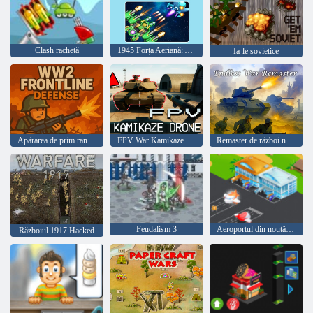
Clash rachetă
1945 Forța Aeriană: Avion
Ia-le sovietice
Apărarea de prim rang al doilea război mondial
FPV War Kamikaze Drone
Remaster de război nesfârșit
Feudalism 3
Aeroportul din noutățile
Războiul 1917 Hacked