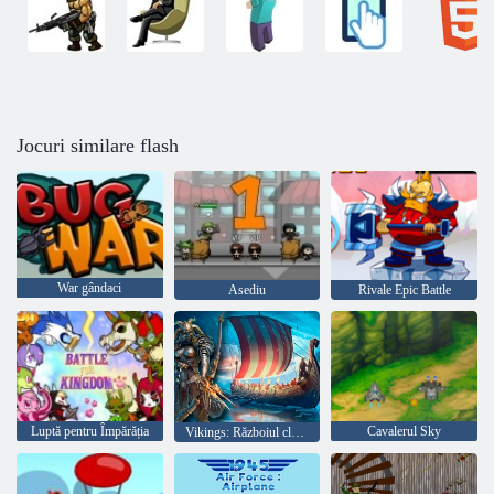
Jocuri similare flash
War gândaci
Asediu
Rivale Epic Battle
Luptă pentru Împărăția
Cavalerul Sky
Vikings: Războiul clanurilor