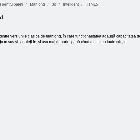
 pentru baieti
Mahjong
3d
Inteligent
HTML5
Forțele mascate:
3d
Cartea mea de
supraviețuirea
Kogama: 4
aventură 2
zombie
război
dintre versiunile clasice de mahjong, în care funcționalitatea adaugă capacitatea d
ața în sus și scoateți-le, și așa mai departe, până când a elimina toate cărțile.