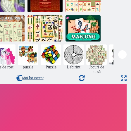
Woodventure
hjong magie
Mahjong Mania
mahjong conecta
hjong clasic
3
Titanii Mahjong
Mahjong
e de rost
puzzle
Puzzle
Labirint
Jocuri de
masă
Mai întunecat