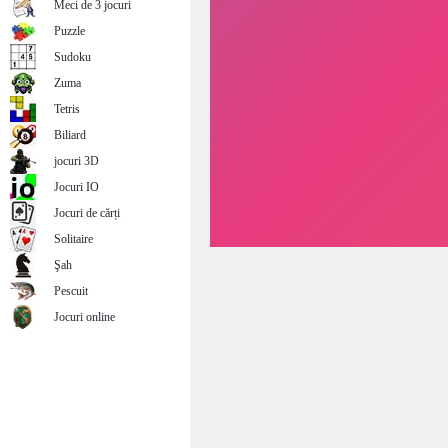
Meci de 3 jocuri
Puzzle
Sudoku
Zuma
Tetris
Biliard
jocuri 3D
Jocuri IO
Jocuri de cărți
Solitaire
Şah
Pescuit
Jocuri online