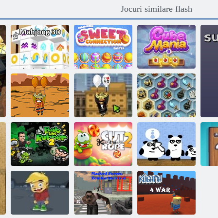
Jocuri similare flash
Paște dulce de
Mahjong 3d
Mahjong
Cube Mania
Amigo Pancho
2: New York
Comorile din
Amigo Pancho
Party
Marea Mystic
C
Bob the Robber
3 panda în
b
2
A tăia funia
Japonia