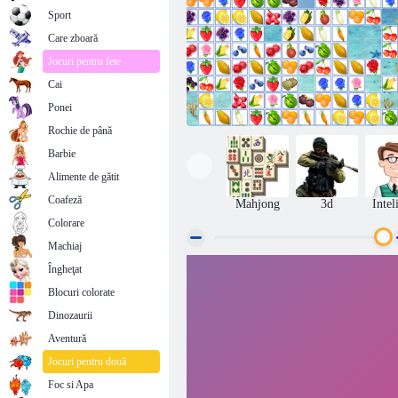
Sport
Care zboară
Jocuri pentru fete
Cai
Ponei
Rochie de până
Barbie
Alimente de gătit
Coafeză
Mahjong
3d
Intel
Colorare
Machiaj
Îngheţat
Fructe Connect
Blocuri colorate
Dinozaurii
Aventură
Jocuri pentru două
Foc si Apa