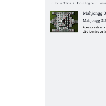
Jocuri Online
Jocuri Logice
Jocuri
Mahjongg 
Mahjongg 3D
Aceasta este una 
cărți identice cu f
3 panda