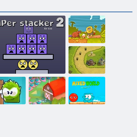
Adam și Eva
Regatul Rush
utia mea de
omboane de
Lumea mixt:
ciocolată
Super Stacker 2
2020! Reîncărcat
Weekend