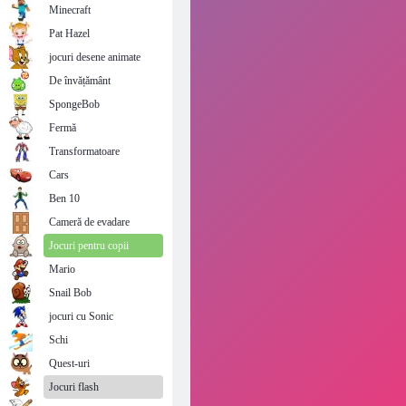
Minecraft
Pat Hazel
jocuri desene animate
De învățământ
SpongeBob
Fermă
Transformatoare
Cars
Ben 10
Cameră de evadare
Jocuri pentru copii
Mario
Snail Bob
jocuri cu Sonic
Schi
Quest-uri
Jocuri flash