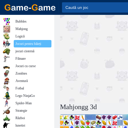
Bubbles
Mahjong
Logică
Jocuri pentru băieți
jocuri cisternă
Filmare
Jocuri cu curse
Zombies
Aventură
Fotbal
Lego NinjaGo
Spider-Man
Mahjongg 3d
Strategie
Război
lunetist