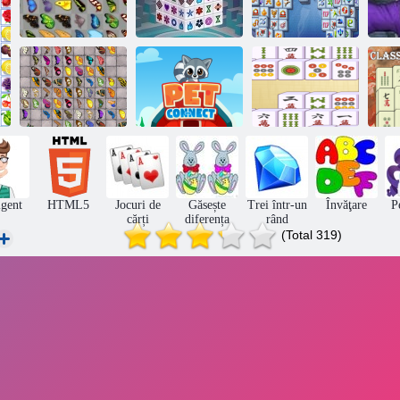
Mahjong
Mahjong
Butterfly Kyodai
Dimensions
Fortuna
Ma
Fluture Kyodai
Mahjong
Ma
HD
Pet Connect
Connect Classic
igent
HTML5
Jocuri de
Găsește
Trei într-un
Învăţare
P
cărți
diferența
rând
(Total 319)