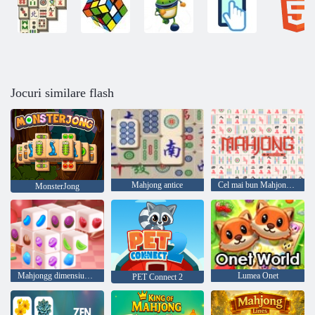
Jocuri similare flash
Mahjong antice
Cel mai bun Mahjong clasic
MonsterJong
Mahjongg dimensiuni bomboane
Lumea Onet
PET Connect 2