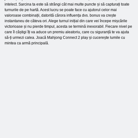
intelect. Sarcina ta este să strângi cât mai multe puncte și să capturați toate
turnurile de pe hartă. Acest lucru se poate face cu ajutorul celor mai
valoroase combinații, datorită cărora influența dvs. bonus va crește
instantaneu de câteva ori. Alege turnul inițial din care vei începe mișcările
victorioase și nu pierde timpul, acesta se termină inexorabil. Fiecare nivel pe
care îl câștigi îți va aduce un premiu aleatoriu, care cu siguranță te va ajuta
să-ți urmezi calea. Joacă Mahjong Connect 2 play și cucerește lumile cu
mintea ca armă principală.