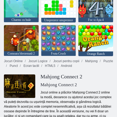
Charms cu bule
Foc si Apa 4
Unsprezece unsprezece
Comoara blestemată 2
Fruta Crush
Orange Ranch
Jocuri Online
Jocuri Logice
Jocuri pentru copii
Mahjong
Puzzle
Punct
Ecran tactil
HTML5
Android
Mahjong Connect 2
Mahjong Connect 2
Jocul online a plăcilor Mahjong Connect 2 online
la modă, deoarece cu ajutorul acestui joc complex
vă puteți dezvolta cu ușurință memoria, observația și gândirea logică.
Aleatorie în acest joc este complet nesemnificativă, așa că rezultatul bătăliei
osoase depinde în întregime de tine. În această versiune, nu vei fi doar un
jucător, ci și un comandant care ia cu asalt cetatea, dar nu cu arme, ci cu