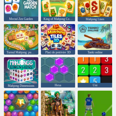
Meciul Zen Garden
King of Mahjong Connecting Tiles
Mahjong Lines
Turnul Mahjong: puzzle-uri
Placi de potrivire 3D
Tanki online
Hexa
Uni
Mahjong Dimensions