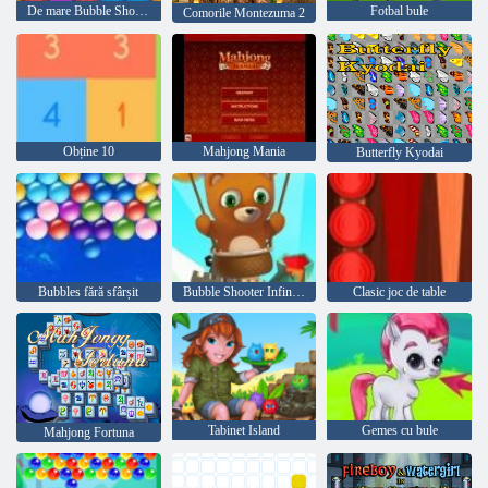
De mare Bubble Shooter
Fotbal bule
Comorile Montezuma 2
Obține 10
Mahjong Mania
Butterfly Kyodai
Bubbles fără sfârșit
Bubble Shooter Infinitului
Clasic joc de table
Tabinet Island
Gemes cu bule
Mahjong Fortuna