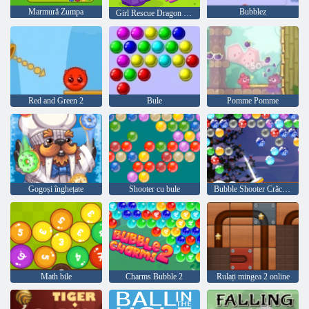
Marmură Zumpa
Bubblez
Girl Rescue Dragon Out
Red and Green 2
Bule
Pomme Pomme
Gogoși înghețate
Shooter cu bule
Bubble Shooter Crăciun
Math bile
Charms Bubble 2
Rulați mingea 2 online