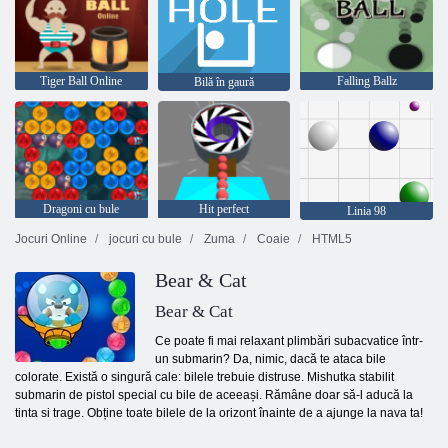
Tiger Ball Online
Falling Ballz
Bilă în gaură
Dragoni cu bule
Hit perfect
Linia 98
Jocuri Online
jocuri cu bule
Zuma
Coaie
HTML5
Bear & Cat
Bear & Cat
Ce poate fi mai relaxant plimbări subacvatice într-
un submarin? Da, nimic, dacă te ataca bile
colorate. Există o singură cale: bilele trebuie distruse. Mishutka stabilit
submarin de pistol special cu bile de aceeași. Rămâne doar să-l aducă la
tinta si trage. Obține toate bilele de la orizont înainte de a ajunge la nava ta!