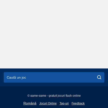
© game-game - gratuit jocuri flash online
English
Română
Jocuri Online
Tag-uri
Feedback