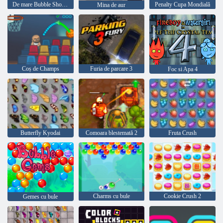
De mare Bubble Shooter
Penalty Cupa Mondială
Mina de aur
Coș de Champs
Furia de parcare 3
Foc si Apa 4
Butterfly Kyodai
Comoara blestemată 2
Fruta Crush
Charms cu bule
Cookie Crush 2
Gemes cu bule