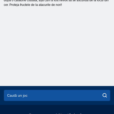
după o călătorie ciudată, așa cum a fost nevoit să se ascundă de la focul din
cer. Proteja fructele de la atacurile de nori!