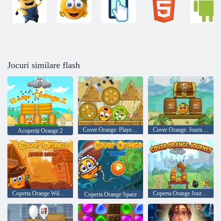
Jocuri similare flash
Cover Orange: Players Pack 1
Cover Orange. Journey. Pirates
Acoperiți Orange 2
Coperta Orange Wild West
Coperta Orange Journey
Coperta Orange Space