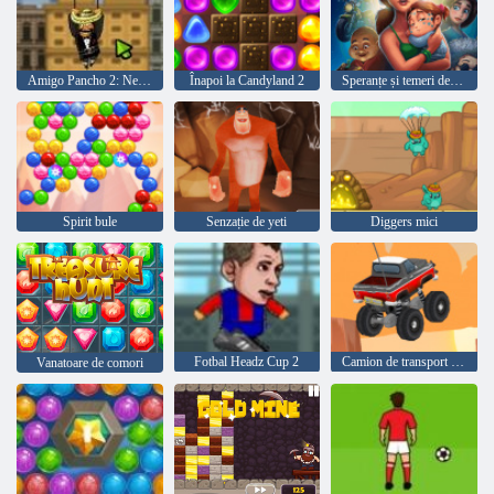
Amigo Pancho 2: New York Party
Înapoi la Candyland 2
Speranțe și temeri delicioase Emily
Spirit bule
Senzație de yeti
Diggers mici
Fotbal Headz Cup 2
Camion de transport fără sfârșit
Vanatoare de comori