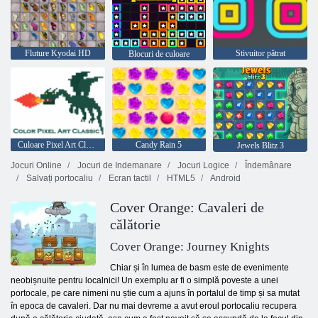
Fluture Kyodai HD
Stivuitor pătrat
Blocuri de culoare
Culoare Pixel Art Classic
Candy Rain 5
Jewels Blitz 3
Jocuri Online
Jocuri de Indemanare
Jocuri Logice
Îndemânare
Salvați portocaliu
Ecran tactil
HTML5
Android
Cover Orange: Cavaleri de
călătorie
Cover Orange: Journey Knights
Chiar și în lumea de basm este de evenimente
neobișnuite pentru localnici! Un exemplu ar fi o simplă poveste a unei
portocale, pe care nimeni nu știe cum a ajuns în portalul de timp și sa mutat
în epoca de cavaleri. Dar nu mai devreme a avut eroul portocaliu recupera