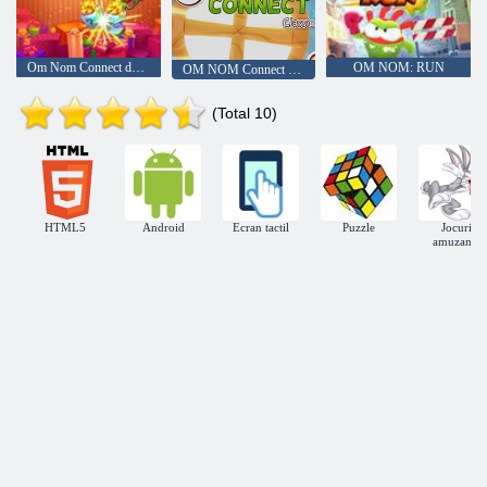
Om Nom Connect de Crăciun
OM NOM: RUN
OM NOM Connect Classic
(Total 10)
HTML5
Android
Ecran tactil
Puzzle
Jocuri
amuzante