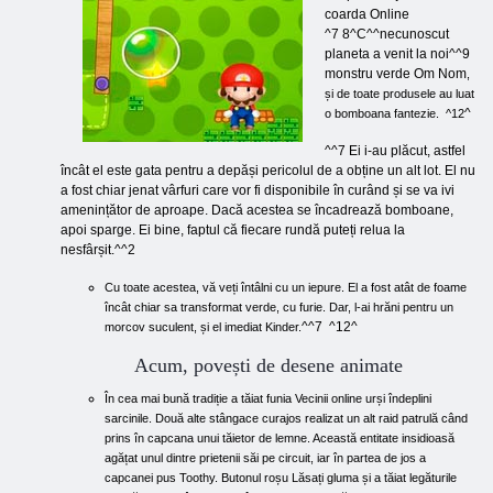
coarda Online
^7 8^C^^necunoscut
planeta a venit la noi^^9
monstru verde Om Nom
,
și de toate produsele au luat
^
o bomboana fantezie. ^12
^^7 Ei i-au plăcut, astfel
încât el este gata pentru a depăși pericolul de a obține un alt lot. El nu
a fost chiar jenat vârfuri care vor fi disponibile în curând și se va ivi
amenințător de aproape. Dacă acestea se încadrează bomboane,
apoi sparge. Ei bine, faptul că fiecare rundă puteți relua la
nesfârșit.^^2
Cu toate acestea, vă veți întâlni cu un iepure. El a fost atât de foame
încât chiar sa transformat verde, cu furie. Dar, l-ai hrăni pentru un
^^7 ^12^
morcov suculent, și el imediat Kinder.
Acum, povești de desene animate
În cea mai bună tradiție a tăiat funia Vecinii online urși îndeplini
sarcinile. Două alte stângace curajos realizat un alt raid patrulă când
prins în capcana unui tăietor de lemne. Această entitate insidioasă
agățat unul dintre prietenii săi pe circuit, iar în partea de jos a
capcanei pus Toothy. Butonul roșu Lăsați gluma și a tăiat legăturile