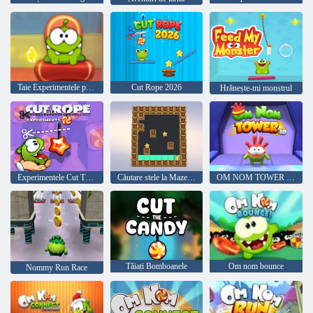
Taie Experimentele pe cabluri
Cut Rope 2026
Hrănește-mi monstrul
Experimentele Cut The Rope
Căutare stele la Maze Color
OM NOM TOWER 3D
Tăiați Bomboanele
Om nom bounce
Nommy Run Race