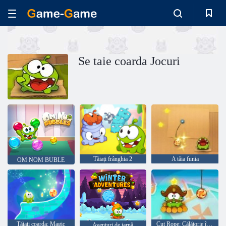
Se taie coarda Jocuri
Tăiați frânghia 2
A tăia funia
OM NOM BUBLE
Tăiați coarda: Magic
Cut Rope: Călătorie în timp
Aventuri de iarnă