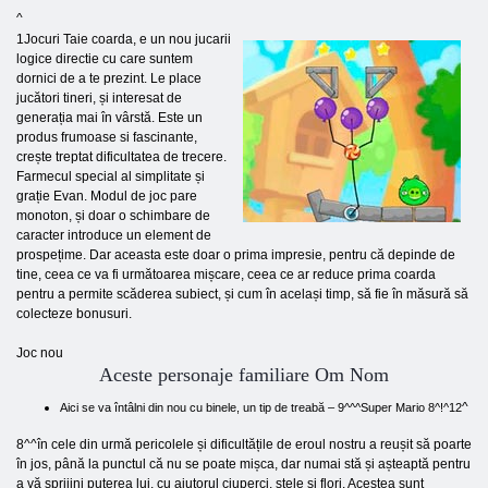
^
1
Jocuri Taie coarda, e un nou jucarii
logice directie cu care suntem
dornici de a te prezint. Le place
jucători tineri, și interesat de
generația mai în vârstă. Este un
produs frumoase si fascinante,
crește treptat dificultatea de trecere.
Farmecul special al simplitate și
grație Evan. Modul de joc pare
monoton, și doar o schimbare de
caracter introduce un element de
prospețime. Dar aceasta este doar o prima impresie, pentru că depinde de
tine, ceea ce va fi următoarea mișcare, ceea ce ar reduce prima coarda
pentru a permite scăderea subiect, și cum în același timp, să fie în măsură să
colecteze bonusuri.
Joc nou
Aceste personaje familiare Om Nom
^
Aici se va întâlni din nou cu binele, un tip de treabă – 9^^^Super Mario 8^!^12
8^^în cele din urmă pericolele și dificultățile de eroul nostru a reușit să poarte
în jos, până la punctul că nu se poate mișca, dar numai stă și așteaptă pentru
a vă sprijini puterea lui, cu ajutorul ciuperci, stele si flori. Acestea sunt