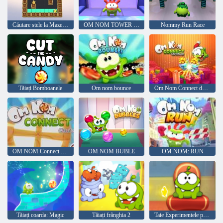
Căutare stele la Maze Color
OM NOM TOWER 3D
Nommy Run Race
Tăiați Bomboanele
Om nom bounce
Om Nom Connect de Crăciun
OM NOM Connect Classic
OM NOM BUBLE
OM NOM: RUN
Tăiați coarda: Magic
Tăiați frânghia 2
Taie Experimentele pe cabluri