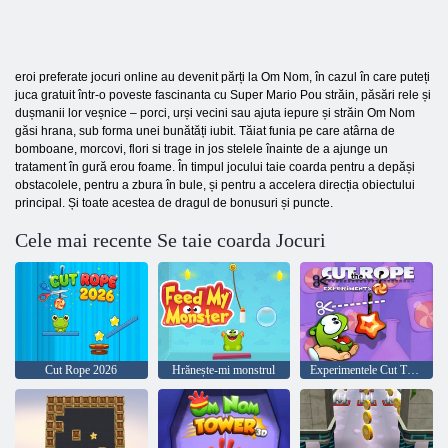
eroi preferate jocuri online au devenit părți la Om Nom, în cazul în care puteți
juca gratuit într-o poveste fascinanta cu Super Mario Pou străin, păsări rele și
dușmanii lor veșnice – porci, urși vecini sau ajuta iepure și străin Om Nom
găsi hrana, sub forma unei bunătăți iubit. Tăiat funia pe care atârna de
bomboane, morcovi, flori si trage in jos stelele înainte de a ajunge un
tratament în gură erou foame. În timpul jocului taie coarda pentru a depăși
obstacolele, pentru a zbura în bule, și pentru a accelera direcția obiectului
principal. Și toate acestea de dragul de bonusuri și puncte.
Cele mai recente Se taie coarda Jocuri
Cut Rope 2026
Hrănește-mi monstrul
Experimentele Cut The Rope