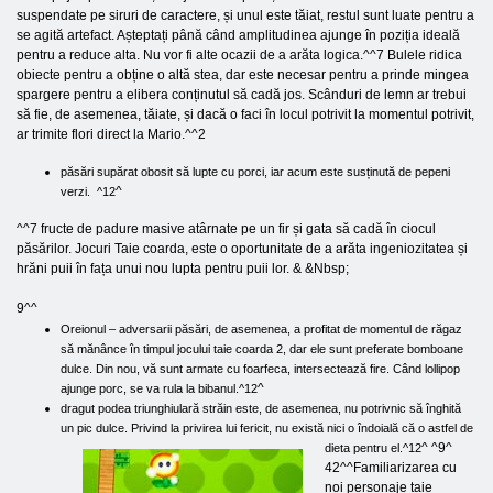
suspendate pe siruri de caractere, și unul este tăiat, restul sunt luate pentru a
se agită artefact. Așteptați până când amplitudinea ajunge în poziția ideală
pentru a reduce alta. Nu vor fi alte ocazii de a arăta logica.^^7 Bulele ridica
obiecte pentru a obține o altă stea, dar este necesar pentru a prinde mingea
spargere pentru a elibera conținutul să cadă jos. Scânduri de lemn ar trebui
să fie, de asemenea, tăiate, și dacă o faci în locul potrivit la momentul potrivit,
ar trimite flori direct la Mario.^^2
păsări supărat obosit să lupte cu porci, iar acum este susținută de pepeni
^
verzi. ^12
^^7 fructe de padure masive atârnate pe un fir și gata să cadă în ciocul
păsărilor. Jocuri Taie coarda, este o oportunitate de a arăta ingeniozitatea și
hrăni puii în fața unui nou lupta pentru puii lor. & &Nbsp;
9^^
Oreionul – adversarii păsări, de asemenea, a profitat de momentul de răgaz
să mănânce în timpul jocului taie coarda 2, dar ele sunt preferate bomboane
dulce. Din nou, vă sunt armate cu foarfeca, intersectează fire. Când lollipop
^
ajunge porc, se va rula la bibanul.^12
dragut podea triunghiulară străin este, de asemenea, nu potrivnic să înghită
un pic dulce. Privind la privirea lui fericit, nu există nici o îndoială că o astfel de
^ ^9^
dieta pentru el.^12
42^^Familiarizarea cu
noi personaje taie