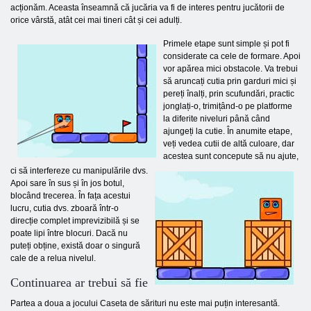
acționăm. Aceasta înseamnă că jucăria va fi de interes pentru jucătorii de
orice vârstă, atât cei mai tineri cât și cei adulți.
Primele etape sunt simple și pot fi
considerate ca cele de formare. Apoi
vor apărea mici obstacole. Va trebui
să aruncați cutia prin garduri mici și
pereți înalți, prin scufundări, practic
jonglați-o, trimițând-o pe platforme
la diferite niveluri până când
ajungeți la cutie. În anumite etape,
veți vedea cutii de altă culoare, dar
acestea sunt concepute să nu ajute,
ci să interfereze cu manipulările dvs.
Apoi sare în sus și în jos botul,
blocând trecerea. În fața acestui
lucru, cutia dvs. zboară într-o
direcție complet imprevizibilă și se
poate lipi între blocuri. Dacă nu
puteți obține, există doar o singură
cale de a relua nivelul.
Continuarea ar trebui să fie
Partea a doua a jocului Caseta de sărituri nu este mai puțin interesantă.