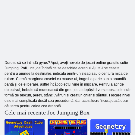
Doresc să se întindă gyrus? Apoi, aveți nevoie de jocuri online gratuite cutie
Jumping. Poti juca, de îndată ce se deschide ecranul. Ajuta-l pe caseta
pentru a ajunge la destinație, indicată printr-un steag sau o centură mică de
rulare. Clemă marginea casetei cu mouse-ul, trageți-o parte sub o anumită
pantă și de eliberare, astfel încât obiectul vine în mișcare. Pentru a atinge
obiectivul, trebuie să muncească din greu, de a depăși diverse obstacole sub
formă de blocuri, pereți, stânci, vârfuri și creaturi chiar și sărituri. Fiecare nivel
este mai complicată decât cea precedentă, dar acest lucru încurajează doar
căutarea pentru calea cea dreaptă.
Cele mai recente Joc Jumping Box