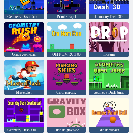
Geometry Dash Cube Adventure
Prind Steagul
Geometry Dash 3D
Graba geometriei
OM NOM RUN 03
Picătură
Masterdash
Cerul piercing
Geometry Dash Jump
Geometry Dash a fost blocat
Cutie de gravitație
Bilă de vopsea