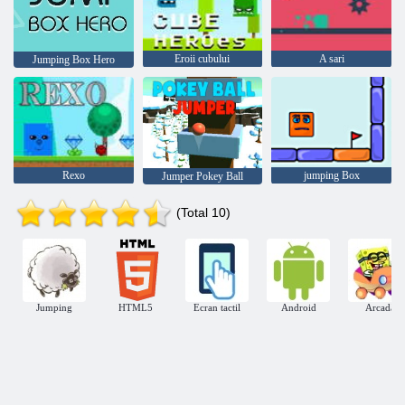
Eroii cubului
A sari
Jumping Box Hero
Rexo
jumping Box
Jumper Pokey Ball
(Total 10)
Jumping
HTML5
Ecran tactil
Android
Arcadă