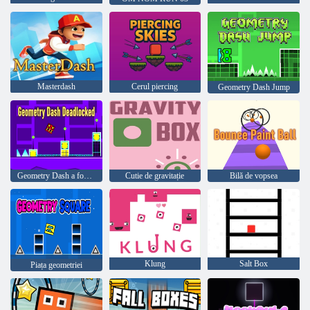
Masterdash
Cerul piercing
Geometry Dash Jump
Geometry Dash a fost blocat
Cutie de gravitație
Bilă de vopsea
Klung
Salt Box
Piața geometriei