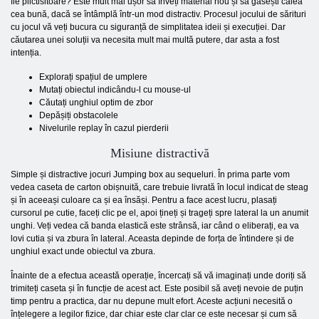
fie plictisitoare? Este mult mai ușor să înveți material nou și să găsești calea
cea bună, dacă se întâmplă într-un mod distractiv. Procesul jocului de sărituri
cu jocul vă veți bucura cu siguranță de simplitatea ideii și execuției. Dar
căutarea unei soluții va necesita mult mai multă putere, dar asta a fost
intenția.
Explorați spațiul de umplere
Mutați obiectul indicându-l cu mouse-ul
Căutați unghiul optim de zbor
Depășiți obstacolele
Nivelurile replay în cazul pierderii
Misiune distractivă
Simple și distractive jocuri Jumping box au sequeluri. În prima parte vom
vedea caseta de carton obișnuită, care trebuie livrată în locul indicat de steag
și în aceeași culoare ca și ea însăși. Pentru a face acest lucru, plasați
cursorul pe cutie, faceți clic pe el, apoi țineți și trageți spre lateral la un anumit
unghi. Veți vedea că banda elastică este strânsă, iar când o eliberați, ea va
lovi cutia și va zbura în lateral. Aceasta depinde de forța de întindere și de
unghiul exact unde obiectul va zbura.
Înainte de a efectua această operație, încercați să vă imaginați unde doriți să
trimiteți caseta și în funcție de acest act. Este posibil să aveți nevoie de puțin
timp pentru a practica, dar nu depune mult efort. Aceste acțiuni necesită o
înțelegere a legilor fizice, dar chiar este clar clar ce este necesar și cum să