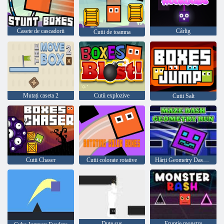
Casete de cascadorii
Cârlig
Cutii de toamna
Mutați caseta 2
Cutii explozive
Cutii Salt
Cutii Chaser
Cutii colorate rotative
Hărți Geometry Dash Maze
Dute sus
Erupție monstru