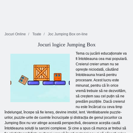
Jocuri Online
Toate
Joc Jumping Box on-line
Jocuri logice Jumping Box
Tema cu jucării educaționale va
fi întotdeauna cea mai populară.
Creierul creier uman nu se
oprește niciodată, căutând
întotdeauna hrană pentru
procesare. Acest lucru este
minunat, pentru că în orice
vremă trebuie să ne dezvoltăm,
să creștem sau cel puțin să ne
predăm pozițiile. Dacă creierul
nu este încărcat cu ceva timp
îndelungat, începe să fie leneș, devine imobil, lent. Ventilatoarele puzzle-
urilor, puzzle-urile de cuvinte încrucișate și distracția de genul jocurilor ca
Jumping Box nu vor atinge această perspectivă, deoarece aceștia caută
întotdeauna soluții la sarcini complexe. Și cine a spus că munca ar trebui să