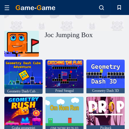
Joc Jumping Box
Prind Steagul
Geometry Dash 3D
Geometry Dash Cube Adventure
Graba geometriei
Picătură
OM NOM RUN 03