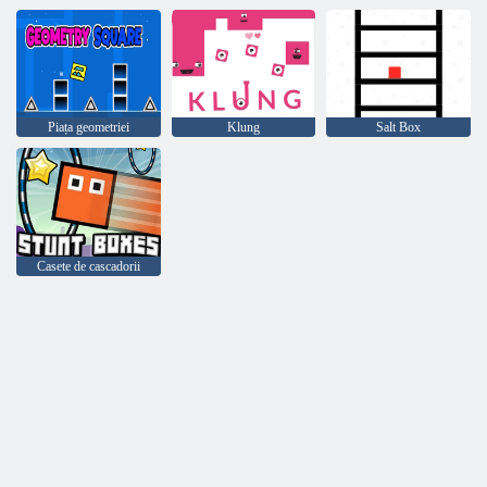
Piața geometriei
Klung
Salt Box
Casete de cascadorii