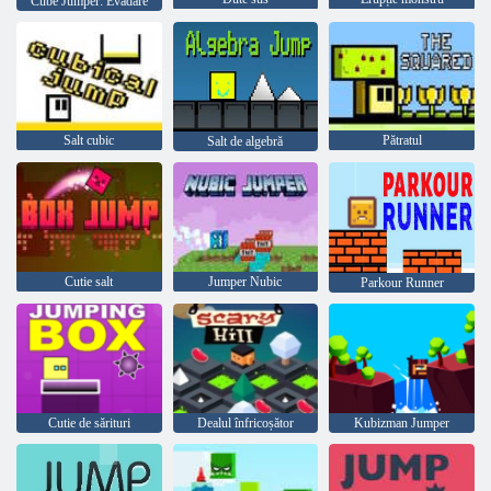
Cube Jumper: Evadare
Salt cubic
Pătratul
Salt de algebră
Cutie salt
Jumper Nubic
Parkour Runner
Cutie de sărituri
Dealul înfricoșător
Kubizman Jumper