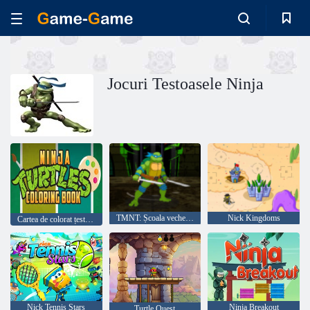
Jocuri Testoasele Ninja
TMNT: Școala veche a lui Kickin 'It
Nick Kingdoms
Cartea de colorat țestoase Ninja
Nick Tennis Stars
Ninja Breakout
Turtle Quest