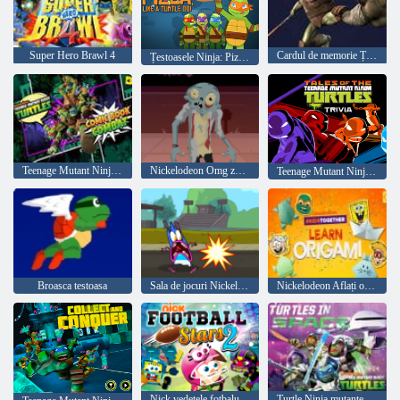
Super Hero Brawl 4
Cardul de memorie Țestoasele Ninja Meci
Țestoasele Ninja: Pizza Like A Turtle Do!
Teenage Mutant Ninja Turtles Benzi desenate Combat
Nickelodeon Omg zombi!
Teenage Mutant Ninja Turtles Trivia
Broasca testoasa
Sala de jocuri Nickelodeon
Nickelodeon Aflați origami
Nick vedetele fotbalului 2
Turtle Ninja mutante adolescente în spațiu