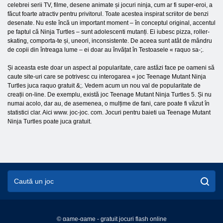
celebrei serii TV, filme, desene animate și jocuri ninja, cum ar fi super-eroi, a
făcut foarte atractiv pentru privitorul. Toate acestea inspirat scriitor de benzi
desenate. Nu este încă un important moment – în conceptul original, accentul
pe faptul că Ninja Turtles – sunt adolescenti mutanți. Ei iubesc pizza, roller-
skating, comporta-te și, uneori, inconsistente. De aceea sunt atât de mândru
de copii din întreaga lume – ei doar au învățat în Testoasele « raquo sa-;.
Și aceasta este doar un aspect al popularitate, care astăzi face pe oameni să
caute site-uri care se potrivesc cu interogarea « joc Teenage Mutant Ninja
Turtles juca raquo gratuit &;. Vedem acum un nou val de popularitate de
creații on-line. De exemplu, există joc Teenage Mutant Ninja Turtles 5. Și nu
numai acolo, dar au, de asemenea, o mulțime de fani, care poate fi văzut în
statistici clar. Aici www. joc-joc. com. Jocuri pentru baieti ua Teenage Mutant
Ninja Turtles poate juca gratuit.
© game-game - gratuit jocuri flash online