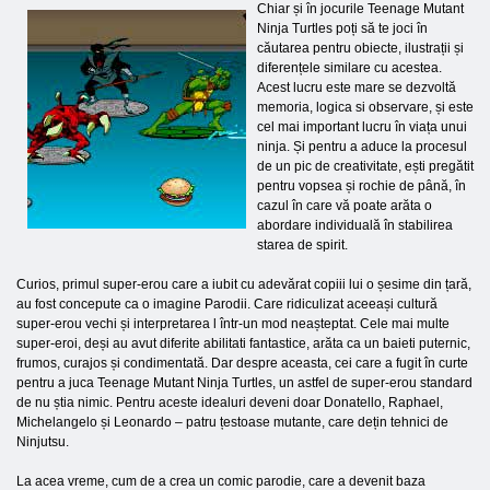
Chiar și în jocurile Teenage Mutant
Ninja Turtles poți să te joci în
căutarea pentru obiecte, ilustrații și
diferențele similare cu acestea.
Acest lucru este mare se dezvoltă
memoria, logica si observare, și este
cel mai important lucru în viața unui
ninja. Și pentru a aduce la procesul
de un pic de creativitate, ești pregătit
pentru vopsea și rochie de până, în
cazul în care vă poate arăta o
abordare individuală în stabilirea
starea de spirit.
Curios, primul super-erou care a iubit cu adevărat copiii lui o șesime din țară,
au fost concepute ca o imagine Parodii. Care ridiculizat aceeași cultură
super-erou vechi și interpretarea l într-un mod neașteptat. Cele mai multe
super-eroi, deși au avut diferite abilitati fantastice, arăta ca un baieti puternic,
frumos, curajos și condimentată. Dar despre aceasta, cei care a fugit în curte
pentru a juca Teenage Mutant Ninja Turtles, un astfel de super-erou standard
de nu știa nimic. Pentru aceste idealuri deveni doar Donatello, Raphael,
Michelangelo și Leonardo – patru țestoase mutante, care dețin tehnici de
Ninjutsu.
La acea vreme, cum de a crea un comic parodie, care a devenit baza