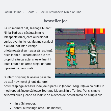
Jocuri Online
Toate
Jocuri Testoasele Ninja on-line
bestseller joc
La un moment dat, Teenage Mutant
Ninja Turtles a câștigat inimile
telespectatorilor, care au vizionat
curios aventurile lor. Mutanți curajosi
s-au adunat într-o echipă
prietenoasă și sunt gata să respingă
orice inamic. Fiecare dintre ele are
propriul său caracter și este fluent în
toate tipurile de arme ninja, dar are
o preferință personală.
Suntem obișnuiți la aceste păsările
de apă nevinovat și lent, dar eroii
noștri respinge această idee, de rupere-l în țăndări. Asigurați-vă că puteți în
mod repetat, încep să joace Teenage Mutant Ninja Turtles. Pur și simplu
selectați orice jucarie ca înainte de a deschide posibilitatea de a lupta cu:
ninja Schroeder,
pentru a respinge atacul de monstri,