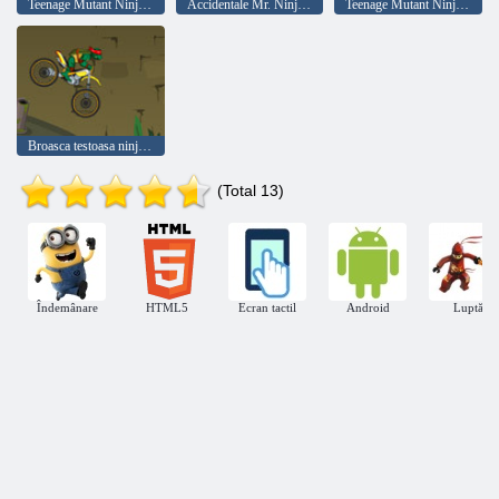
Teenage Mutant Ninja Turtles - Street Brawl
Accidentale Mr. Ninja Turtles instalare
Teenage Mutant Ninja Turtles Întoarcerea regelui
Broasca testoasa ninja pe o motocicletă
(Total 13)
Îndemânare
HTML5
Ecran tactil
Android
Luptă