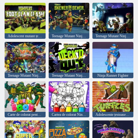
Adolescent mutant țestoase țestoase clan clan clan
Teenage Mutant Ninja Turtles: Skewer in the Sewer
Teenage Mutant Ninja Turtles Shadow Heroes
Teenage Mutant Ninja Turtles vs Power Rangers: Ultimate Hero Clash
Teenage Mutant Ninja Turtles Puntea a ieșit
Ninja Runner Fighter
Carte de colorat pentru țestoasa Ninja
Cartea de colorat Ninja Turtle
Adolescente țestoase ninja mutante