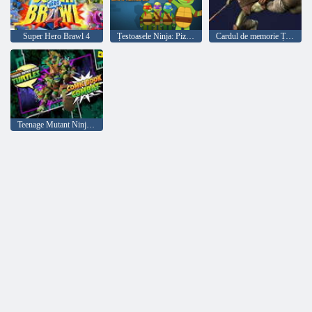
Super Hero Brawl 4
Țestoasele Ninja: Pizza Like A Turtle Do!
Cardul de memorie Țestoasele Ninja Meci
Teenage Mutant Ninja Turtles Benzi desenate Combat