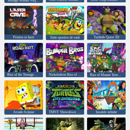
Teenage Mutant Ninja Turtles: Colectarea și Conquer
Pestera cu laser
Turtletle Quest 3D
Stele sportive de vară
Rise of the Teenage Mutant Ninja Turtles Road Riot
Nickelodeon Rise of Teenage Mutant Ninja Turtle Brosura Bros
Rise of Mutant Teenage Mutant Ninja Turtles Misiuni Epic Mutant
Arcade Acțiune
TMNT: Showdown City
Insulele infinite