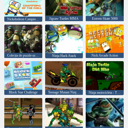
Jigsaw Turtles MMA
Extrem Skate 5000
Nickelodeon Campionii de Chill
Colecția de puzzle-uri Testoase Ninja
Nick Arcade Action
Ninja Hack Atack
Block Star Challenge
Teenage Mutant Ninja Turtles Desert Deadly
Ninja motocicleta - Turtles