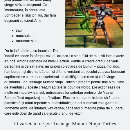
șterge străzile dușmani. Ca
întotdeauna, în prima linie
Schroeder și slujitorii lui, dar fără
dușmanii suficient. Arm:
săbii,
nunchaku,
aruncare stele,
Du-te la întâlnirea cu inamicul. De
îndată ce apare în câmpul vizual, arunca-i o stea. Cât de mult vă face exacte
aruncă, victoria depinde de nivelul actual. Pentru a crește gradul de vieții
personale și de sănătate, nu ignora colectarea de bunuri – pizza, hot dog,
hamburgeri și diverse băuturi, și diferite versiuni ale jocului va avea bonusuri
suplimentare care dau proprietarul lor, abilități unice care ajuta învinge
dușmanul. Joc Teenage Mutant Ninja Turtles 5 pregătit pentru tine o mulțime
de aventuri cu aceste creaturi agitate și jocuri de noroc. Ele acționează de
multe ori impulsiv, dar sub îndrumarea lor șobolan profesor de Master
Splinter încă organizație de învățare. Fiecare companie trebuie să fie atent
planificată și roluri repetate sunt distribuite, atunci succesul este garantat.
Momente astfel de întâlniri, veți vedea, dacă faci o imagine plina de culoare,
care este doar de gând să discute planul de viitor.
O varietate de joc Teenage Mutant Ninja Turtles