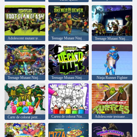
Adolescent mutant țestoase țestoase clan clan clan
Teenage Mutant Ninja Turtles: Skewer in the Sewer
Teenage Mutant Ninja Turtles Shadow Heroes
Teenage Mutant Ninja Turtles vs Power Rangers: Ultimate Hero Clash
Teenage Mutant Ninja Turtles Puntea a ieșit
Ninja Runner Fighter
Cartea de colorat Ninja Turtle
Adolescente țestoase ninja mutante
Carte de colorat pentru țestoasa Ninja