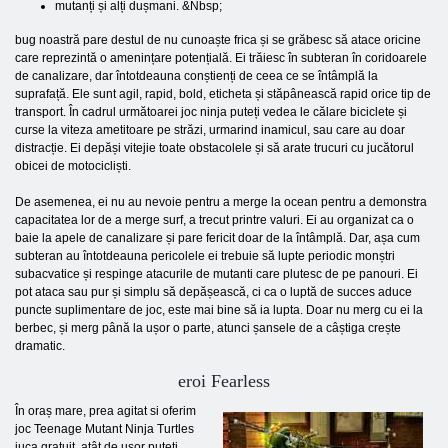
mutanți și alți dușmani. &Nbsp;
bug noastră pare destul de nu cunoaște frica și se grăbesc să atace oricine
care reprezintă o amenințare potențială. Ei trăiesc în subteran în coridoarele
de canalizare, dar întotdeauna conștienți de ceea ce se întâmplă la
suprafață. Ele sunt agil, rapid, bold, eticheta și stăpânească rapid orice tip de
transport. În cadrul următoarei joc ninja puteți vedea le călare biciclete și
curse la viteza ametitoare pe străzi, urmarind inamicul, sau care au doar
distracție. Ei depăși vitejie toate obstacolele și să arate trucuri cu jucătorul
obicei de motocicliști.
De asemenea, ei nu au nevoie pentru a merge la ocean pentru a demonstra
capacitatea lor de a merge surf, a trecut printre valuri. Ei au organizat ca o
baie la apele de canalizare și pare fericit doar de la întâmplă. Dar, așa cum
subteran au întotdeauna pericolele ei trebuie să lupte periodic monștri
subacvatice și respinge atacurile de mutanti care plutesc de pe panouri. Ei
pot ataca sau pur și simplu să depășească, ci ca o luptă de succes aduce
puncte suplimentare de joc, este mai bine să ia lupta. Doar nu merg cu ei la
berbec, și merg până la ușor o parte, atunci șansele de a câștiga crește
dramatic.
eroi Fearless
În oraș mare, prea agitat si oferim
joc Teenage Mutant Ninja Turtles
juca gratuit, atât de ușor puteți