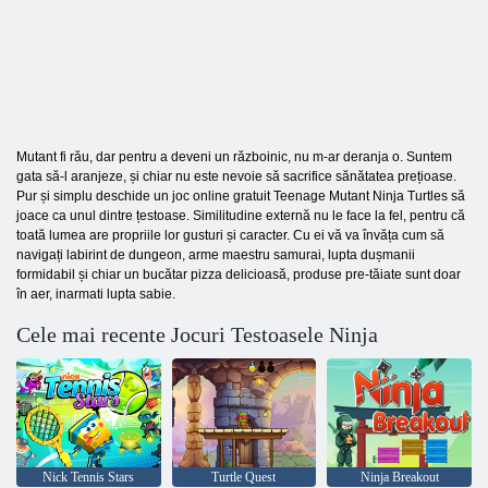
Mutant fi rău, dar pentru a deveni un războinic, nu m-ar deranja o. Suntem
gata să-l aranjeze, și chiar nu este nevoie să sacrifice sănătatea prețioase.
Pur și simplu deschide un joc online gratuit Teenage Mutant Ninja Turtles să
joace ca unul dintre țestoase. Similitudine externă nu le face la fel, pentru că
toată lumea are propriile lor gusturi și caracter. Cu ei vă va învăța cum să
navigați labirint de dungeon, arme maestru samurai, lupta dușmanii
formidabil și chiar un bucătar pizza delicioasă, produse pre-tăiate sunt doar
în aer, inarmati lupta sabie.
Cele mai recente Jocuri Testoasele Ninja
Nick Tennis Stars
Turtle Quest
Ninja Breakout