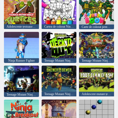
Adolescente țestoase ninja mutante
Cartea de colorat Ninja Turtle
Carte de colorat pentru țestoasa Ninja
Ninja Runner Fighter
Teenage Mutant Ninja Turtles Puntea a ieșit
Teenage Mutant Ninja Turtles vs Power Rangers: Ultimate Hero Clash
Teenage Mutant Ninja Turtles: Skewer in the Sewer
Adolescent mutant țestoase țestoase clan clan clan
Teenage Mutant Ninja Turtles Shadow Heroes