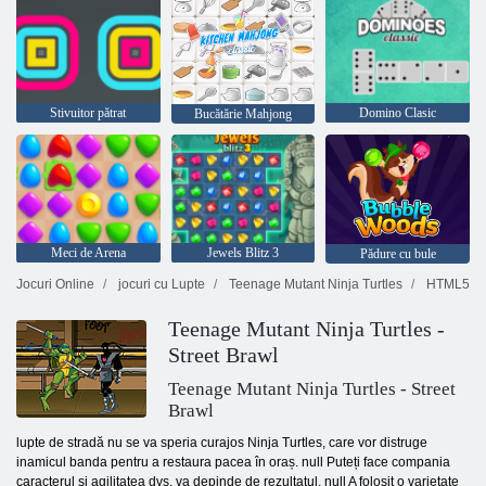
Stivuitor pătrat
Domino Clasic
Bucătărie Mahjong
Meci de Arena
Jewels Blitz 3
Pădure cu bule
Jocuri Online
jocuri cu Lupte
Teenage Mutant Ninja Turtles
HTML5
Teenage Mutant Ninja Turtles -
Street Brawl
Teenage Mutant Ninja Turtles - Street
Brawl
lupte de stradă nu se va speria curajos Ninja Turtles, care vor distruge
inamicul banda pentru a restaura pacea în oraș. null Puteți face compania
caracterul și agilitatea dvs. va depinde de rezultatul. null A folosit o varietate