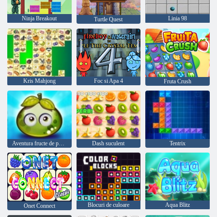
Ninja Breakout
Linia 98
Turtle Quest
Kris Mahjong
Foc si Apa 4
Fruta Crush
Aventura fructe de padure suculente
Dash suculent
Tentrix
Blocuri de culoare
Aqua Blitz
Onet Connect