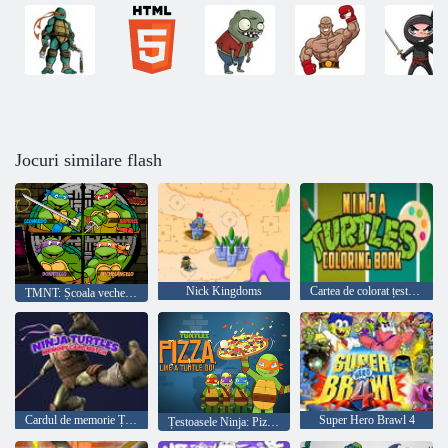
Jocuri similare flash
Nick Kingdoms
Cartea de colorat țestoase Ninja
TMNT: Școala veche a lui Kickin 'It
Cardul de memorie Țestoasele Ninja Meci
Super Hero Brawl 4
Țestoasele Ninja: Pizza Like A Turtle Do!