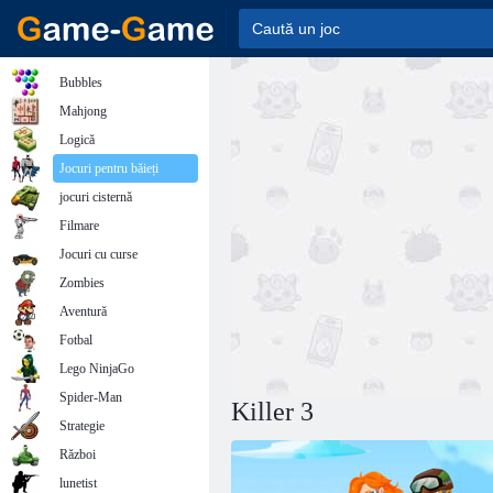
Bubbles
Mahjong
Logică
Jocuri pentru băieți
jocuri cisternă
Filmare
Jocuri cu curse
Zombies
Aventură
Fotbal
Lego NinjaGo
Spider-Man
Killer 3
Strategie
Război
lunetist