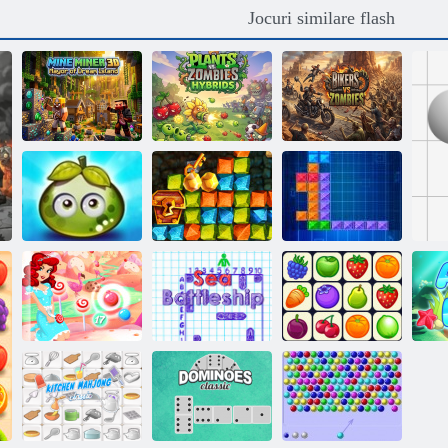
Jocuri similare flash
Mine Miner 3D:
Primarul insulei
Hibrizi Plants vs
Bikers vs
Dream
Zombies
Zombies
Aventura fructe
Goana după aur
de padure
din vânătoare de
suculente
comori
Tentrix
Bomboane cu
De mare
bule
Battleship
Onet Connect