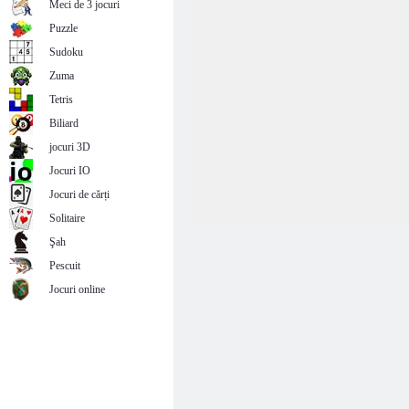
Meci de 3 jocuri
Puzzle
Sudoku
Zuma
Tetris
Biliard
jocuri 3D
Jocuri IO
Jocuri de cărți
Solitaire
Şah
Pescuit
Jocuri online