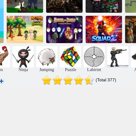
Pixel Gun
Zombie Shooter
SWAT vs
Apocalypse 6
3d
Zombies 2
Dl. Tung Shoot
Zo
Zombie
Hunter și Diablo
SquadZ
Su
ox
Ninja
Jumping
Puzzle
Labirint
A
(Total 377)