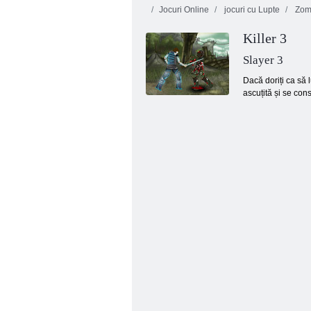
Jocuri Online
jocuri cu Lupte
Zom
Killer 3
Slayer 3
Dacă doriți ca să 
ascuțită și se con
Dash suculent