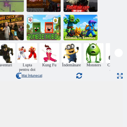
Vineri, al 13 -lea
Yorg. io 3
Zombies Night 2
joc
mbie Check:
Animale vs
rvival Shelter
Zombie Nubik
Zombi
venturi
Lupta
Kung Fu
Îndemânare
Monsters
Colectarea
pentru doi
articole
Mai întunecat