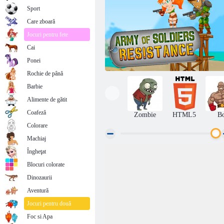
Sport
Care zboară
Jocuri pentru fete
Cai
Ponei
Rochie de până
Barbie
Alimente de gătit
Coafeză
Zombie
HTML5
B
Colorare
Machiaj
Îngheţat
Army of Soldiers: Rezistența
Blocuri colorate
Dinozaurii
Aventură
Jocuri pentru două
Foc si Apa