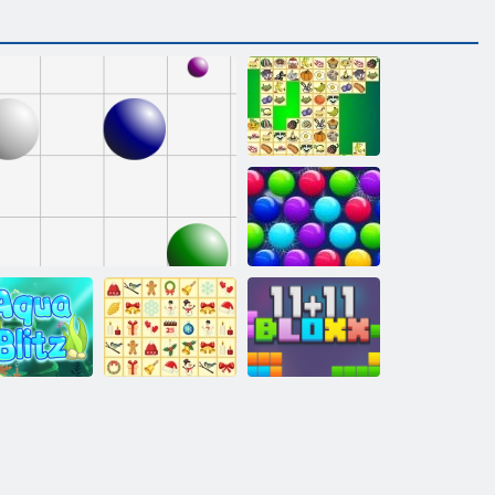
Kris Mahjong
Smarty bule
Xmas Edition
Kris-Mas
Aqua Blitz
Linia 98
Mahjong
11x11 blocuri