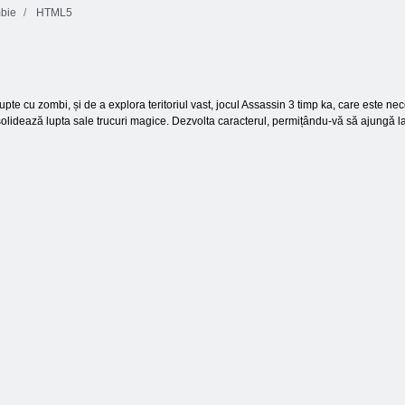
bie
HTML5
Bucătărie
Shooter cu bule
Mahjong
Domino Clasic
HTML5
lupte cu zombi, și de a explora teritoriul vast, jocul Assassin 3 timp ka, care este ne
solidează lupta sale trucuri magice. Dezvolta caracterul, permițându-vă să ajungă la 