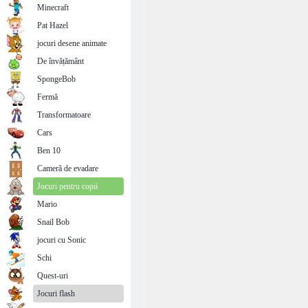
Minecraft
Pat Hazel
jocuri desene animate
De învățământ
SpongeBob
Fermă
Transformatoare
Cars
Ben 10
Cameră de evadare
Jocuri pentru copii
Mario
Snail Bob
jocuri cu Sonic
Schi
Quest-uri
Jocuri flash