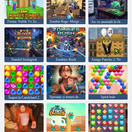
Ferma: Nubik Vs Zombies
Zombie Rage: Merge 3D
Joc cu anomalii la chioșc Shawarma
Standul însângerat
Zombies Rush
Amigo Pancho 2: New York Party
Speranțe și temeri delicioase Emily
Spirit bule
Înapoi la Candyland 2