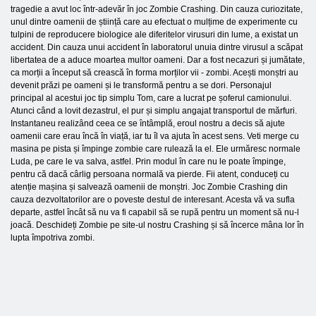
tragedie a avut loc într-adevăr în joc Zombie Crashing. Din cauza curiozitate,
unul dintre oamenii de știință care au efectuat o mulțime de experimente cu
tulpini de reproducere biologice ale diferitelor virusuri din lume, a existat un
accident. Din cauza unui accident în laboratorul unuia dintre virusul a scăpat
libertatea de a aduce moartea multor oameni. Dar a fost necazuri și jumătate,
ca morții a început să crească în forma morților vii - zombi. Acești monștri au
devenit prăzi pe oameni și le transformă pentru a se dori. Personajul
principal al acestui joc tip simplu Tom, care a lucrat pe șoferul camionului.
Atunci când a lovit dezastrul, el pur și simplu angajat transportul de mărfuri.
Instantaneu realizând ceea ce se întâmplă, eroul nostru a decis să ajute
oamenii care erau încă în viață, iar tu îl va ajuta în acest sens. Veti merge cu
masina pe pista și împinge zombie care rulează la el. Ele urmăresc normale
Luda, pe care le va salva, astfel. Prin modul în care nu le poate împinge,
pentru că dacă cârlig persoana normală va pierde. Fii atent, conduceți cu
atenție mașina și salvează oamenii de monștri. Joc Zombie Crashing din
cauza dezvoltatorilor are o poveste destul de interesant. Acesta vă va sufla
departe, astfel încât să nu va fi capabil să se rupă pentru un moment să nu-l
joacă. Deschideți Zombie pe site-ul nostru Crashing și să încerce mâna lor în
lupta împotriva zombi.