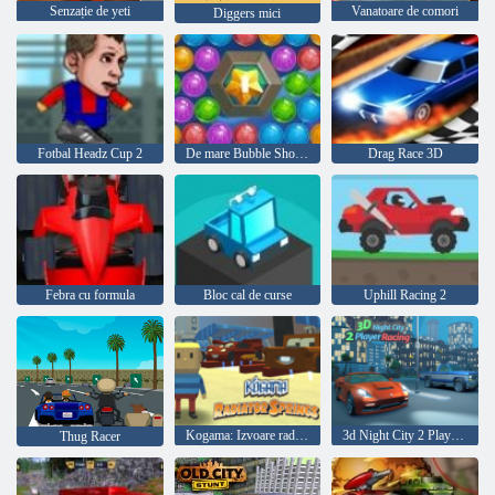
Senzație de yeti
Vanatoare de comori
Diggers mici
Fotbal Headz Cup 2
De mare Bubble Shooter
Drag Race 3D
Febra cu formula
Bloc cal de curse
Uphill Racing 2
Kogama: Izvoare radiatoare
3d Night City 2 Player Racing
Thug Racer