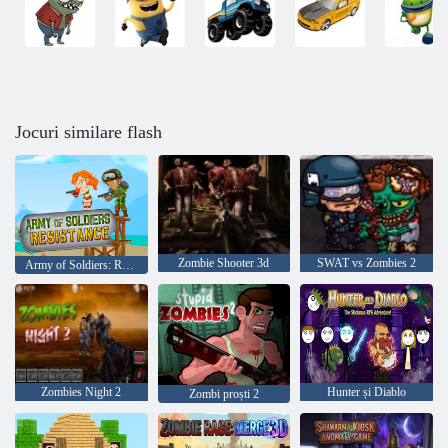
Jocuri similare flash
Zombie Shooter 3d
SWAT vs Zombies 2
Army of Soldiers: Rezistența
Zombies Night 2
Hunter și Diablo
Zombi proști 2