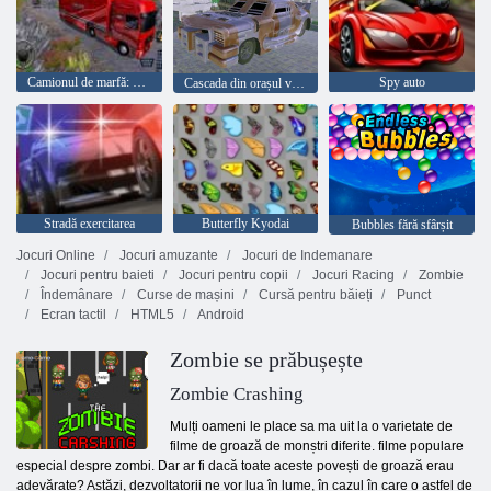
Camionul de marfă: Euro American Tour
Spy auto
Cascada din orașul vechi
Stradă exercitarea
Butterfly Kyodai
Bubbles fără sfârșit
Jocuri Online
Jocuri amuzante
Jocuri de Indemanare
Jocuri pentru baieti
Jocuri pentru copii
Jocuri Racing
Zombie
Îndemânare
Curse de mașini
Cursă pentru băieți
Punct
Ecran tactil
HTML5
Android
Zombie se prăbușește
Zombie Crashing
Mulți oameni le place sa ma uit la o varietate de
filme de groază de monștri diferite. filme populare
especial despre zombi. Dar ar fi dacă toate aceste povești de groază erau
adevărate? Astăzi, dezvoltatorii ne vor lua în lume, în cazul în care o astfel de