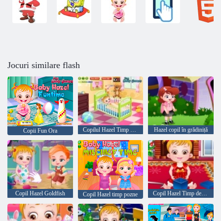
Jocuri similare flash
Copilul Hazel Timp Periajul
Hazel copil în grădiniță
Copii Fun Ora
Copil Hazel Goldfish
Copil Hazel Timp de Crăciun
Copil Hazel timp pozne