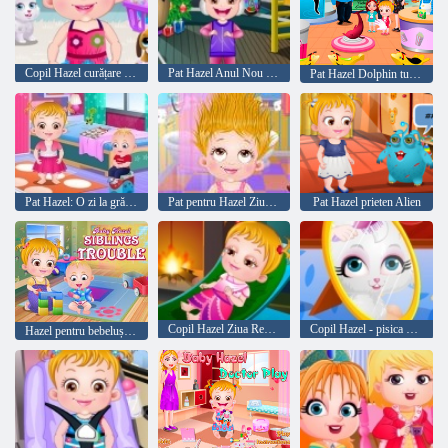
Copil Hazel curățare Timp
Pat Hazel Anul Nou Bash
Pat Hazel Dolphin turism
Pat Hazel: O zi la grădiniță
Pat pentru Hazel Ziua părului
Pat Hazel prieten Alien
Copil Hazel Ziua Recunoștinței
Copil Hazel - pisica obraznic
Hazel pentru bebeluși: necazuri