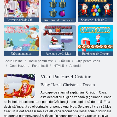
Petrecere albă de Crăciun
Shooter cu bule de Crăciun
Anul Nou de puzzle-uri
Crăciun minunat
Aventura de Crăciun
Bomboane de Crăciun
Jocuri Online
Jocuri pentru fete
Crăciun
Grija pentru copii
Copil Hazel
Ecran tactil
HTML5
Android
Visul Pat Hazel Crăciun
Baby Hazel Christmas Dream
Aproape de sfârșitul săptămânii Crăciun. Casa
este decorat cu fulgi de zăpadă și ghirlande. Papa
se încheie Hesel decorare pom de Crăciun și pune copilul să doarmă. Ea a
decis să împartă cu el dorințele lor pentru Anul Nou. Se pare că vrea să Mos
Craciun ia dat aceeași sanie ca el! Papa recomandă Hesel scrie o scrisoare
de dorința dumneavoastră și lăsați-l în copac pentru Mos Craciun. Tu o va