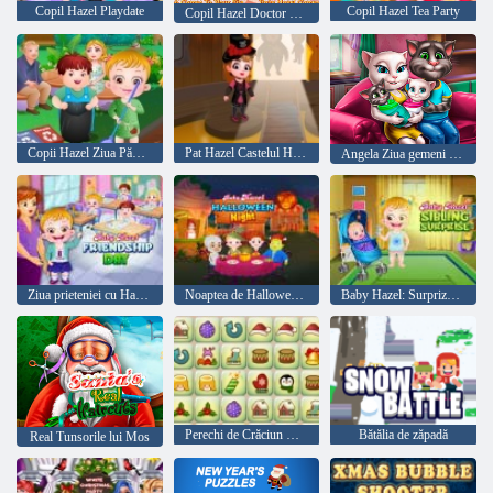
Copil Hazel Playdate
Copil Hazel Tea Party
Copil Hazel Doctor Redare
Copii Hazel Ziua Pământului
Pat Hazel Castelul Halloween
Angela Ziua gemeni de familie
Ziua prieteniei cu Hazel pentru copii
Noaptea de Halloween pentru Hazel Baby
Baby Hazel: Surpriză Frate
Perechi de Crăciun Mahjong Connect
Bătălia de zăpadă
Real Tunsorile lui Mos