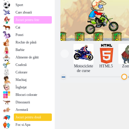
Sport
Care zboară
Jocuri pentru fete
Cai
Ponei
Rochie de până
Barbie
Alimente de gătit
Coafeză
Motociclete
HTML5
Zom
de curse
Colorare
Machiaj
Îngheţat
Calareti Feat
Blocuri colorate
Dinozaurii
Aventură
Jocuri pentru două
Foc si Apa