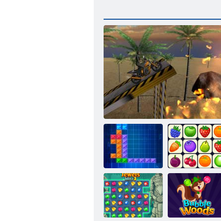
Tentrix
Rider de biciclete extreme
Onet Connect