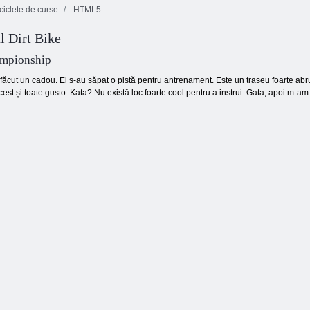
iclete de curse
HTML5
 Dirt Bike
ampionship
 făcut un cadou. Ei s-au săpat o pistă pentru antrenament. Este un traseu foarte a
 acest și toate gusto. Kata? Nu există loc foarte cool pentru a instrui. Gata, apoi m-a