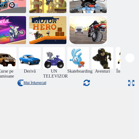
X-Trial Racing:
Mountain
ilot de știft
Adventure
Moto Trafic
Cursa de
heelie Cross
Motor Hero
biciclete extreme
urse pe
Derivă
UN
Skateboarding
Aventuri
Îndemânare
amioane
TELEVIZOR
Mai întunecat