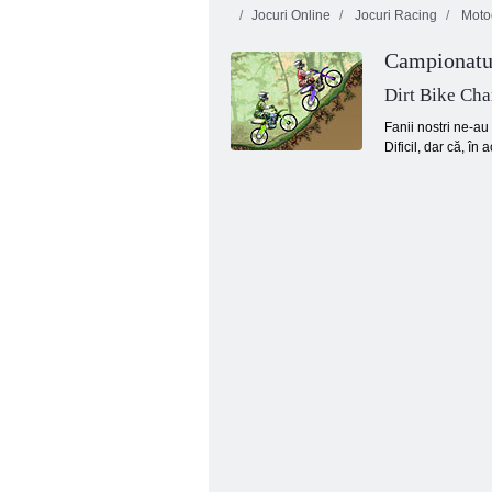
Jocuri Online
Jocuri Racing
Motoc
Campionatul
Jewels Blitz 3
Pădure cu bule
Dirt Bike Ch
Fanii nostri ne-au
Dificil, dar că, în