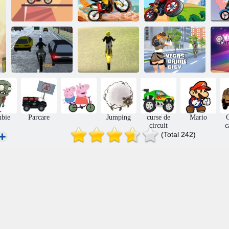
Moto Beach
Bicicliști
Biker Lane
Ride
extreme
P
Trafic cu
Vegas Crime
motociclete
Moto Beach
City
W
bie
Parcare
Jumping
curse de
Mario
C
circuit
c
(Total 242)