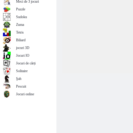
Meci de 3 jocuri
Puzzle
Sudoku
Zuma
Tetris
Biliard
jocuri 3D
Jocuri IO
Jocuri de cărți
Solitaire
Şah
Pescuit
Jocuri online