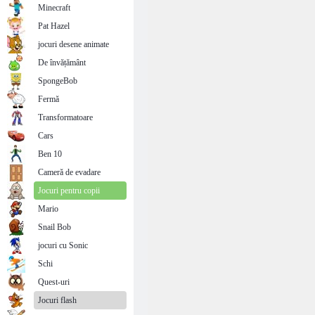
Minecraft
Pat Hazel
jocuri desene animate
De învățământ
SpongeBob
Fermă
Transformatoare
Cars
Ben 10
Cameră de evadare
Jocuri pentru copii
Mario
Snail Bob
jocuri cu Sonic
Schi
Quest-uri
Jocuri flash