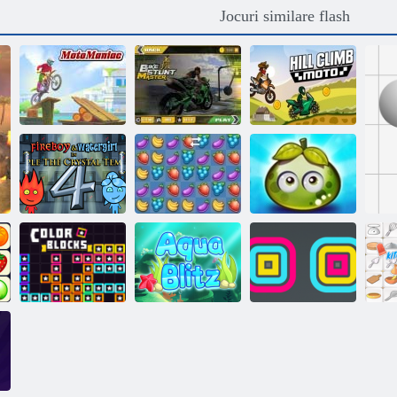
Jocuri similare flash
Maestru pentru
cascadorii pentru
Moto Maniac
biciclete
Hill Climb Moto
Aventura fructe
de padure
Foc si Apa 4
Fruta Crush
suculente
Blocuri de
culoare
Aqua Blitz
Stivuitor pătrat