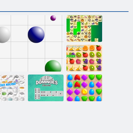
Kris Mahjong
Dash suculent
Bucătărie
Mahjong
Linia 98
Domino Clasic
Meci de Arena