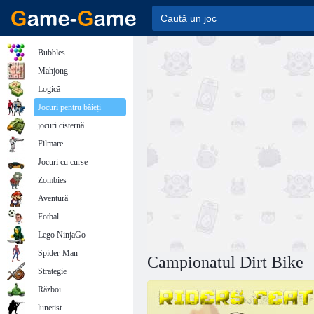
Bubbles
Mahjong
Logică
Jocuri pentru băieți
jocuri cisternă
Filmare
Jocuri cu curse
Zombies
Aventură
Fotbal
Lego NinjaGo
Spider-Man
Campionatul Dirt Bike
Strategie
Război
lunetist