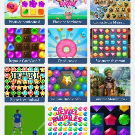
Ploaia de bomboane 8
Ploaie de bomboane
Comorile din Marea Mystic
Înapoi la Candyland 2
Crush cookie
Vanatoare de comori
De mare Bubble Shooter
Comorile Montezuma 2
Bijuteria explodează