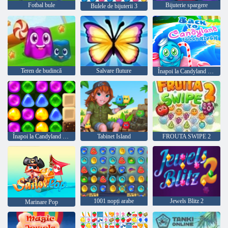
Fotbal bule
Bijuterie spargere
Bulele de bijuterii 3
Teren de budincă
Salvare fluture
Înapoi la Candyland Sweet River
Înapoi la Candyland 4: Grădina Lollipop
Tabinet Island
FROUTA SWIPE 2
1001 nopți arabe
Jewels Blitz 2
Marinare Pop