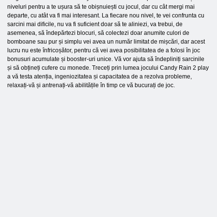
niveluri pentru a te ușura să te obișnuiești cu jocul, dar cu cât mergi mai
departe, cu atât va fi mai interesant. La fiecare nou nivel, te vei confrunta cu
sarcini mai dificile, nu va fi suficient doar să te aliniezi, va trebui, de
asemenea, să îndepărtezi blocuri, să colectezi doar anumite culori de
bomboane sau pur și simplu vei avea un număr limitat de mișcări, dar acest
lucru nu este înfricoșător, pentru că vei avea posibilitatea de a folosi în joc
bonusuri acumulate și booster-uri unice. Vă vor ajuta să îndepliniți sarcinile
și să obțineți cufere cu monede. Treceți prin lumea jocului Candy Rain 2 play
a vă testa atenția, ingeniozitatea și capacitatea de a rezolva probleme,
relaxați-vă și antrenați-vă abilitățile în timp ce vă bucurați de joc.