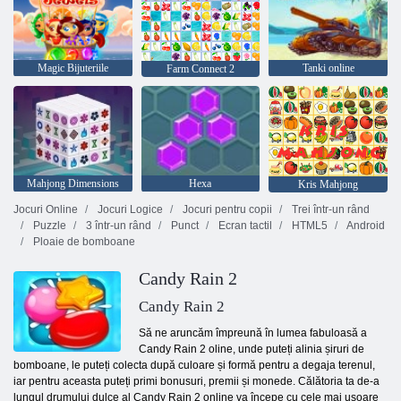
Magic Bijuteriile
Tanki online
Farm Connect 2
Mahjong Dimensions
Hexa
Kris Mahjong
Jocuri Online
Jocuri Logice
Jocuri pentru copii
Trei într-un rând
Puzzle
3 într-un rând
Punct
Ecran tactil
HTML5
Android
Ploaie de bomboane
Candy Rain 2
Candy Rain 2
Să ne aruncăm împreună în lumea fabuloasă a
Candy Rain 2 oline, unde puteți alinia șiruri de
bomboane, le puteți colecta după culoare și formă pentru a degaja terenul,
iar pentru aceasta puteți primi bonusuri, premii și monede. Călătoria ta de-a
lungul drumului dulce al Candy Rain 2 online va începe cu cele mai ușoare