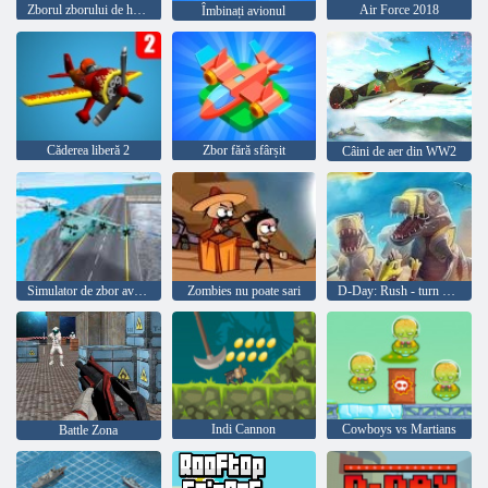
Zborul zborului de hârtie
Air Force 2018
Îmbinați avionul
Căderea liberă 2
Zbor fără sfârșit
Câini de aer din WW2
Simulator de zbor avion 3D
Zombies nu poate sari
D-Day: Rush - turn de aparare
Indi Cannon
Cowboys vs Martians
Battle Zona