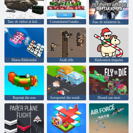
Tanc de război al doilea război mondial 2022
Comandantul batalionului 2
Atac de infanterie luptă 3D FPS
Marea Războiului
Asalt rifle
Războinicii timpului
Repetați din nou
Aeroportul din noutățile
Zboară sau mori