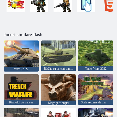
Jocuri similare flash
Bătălia cu tancuri din WW3
Tanks Wars 2022
WW3 2022
Războiul de tranșee
Stele ascunse de mare război
Mage și Monștri