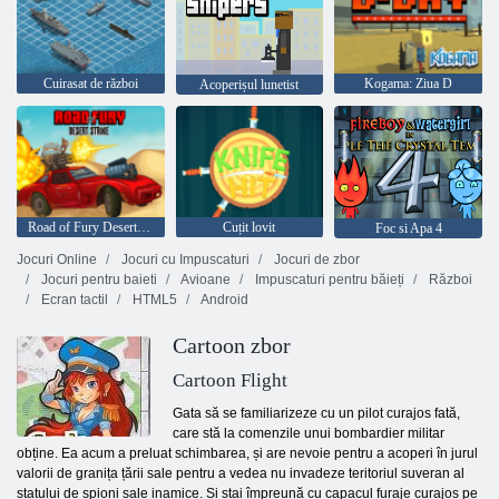
Cuirasat de război
Kogama: Ziua D
Acoperișul lunetist
Road of Fury Desert Strike
Cuțit lovit
Foc si Apa 4
Jocuri Online
Jocuri cu Impuscaturi
Jocuri de zbor
Jocuri pentru baieti
Avioane
Impuscaturi pentru băieți
Război
Ecran tactil
HTML5
Android
Cartoon zbor
Cartoon Flight
Gata să se familiarizeze cu un pilot curajos fată,
care stă la comenzile unui bombardier militar
obține. Ea acum a preluat schimbarea, și are nevoie pentru a acoperi în jurul
valorii de granița țării sale pentru a vedea nu invadeze teritoriul suveran al
statului de spioni sale inamice. Și stai împreună cu capacul furaje curajos pe