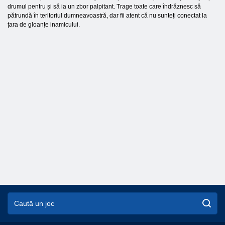
drumul pentru și să ia un zbor palpitant. Trage toate care îndrăznesc să
pătrundă în teritoriul dumneavoastră, dar fii atent că nu sunteți conectat la
țara de gloanțe inamicului.