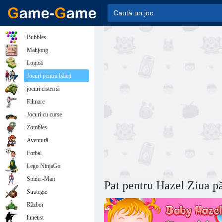
Bubbles
Mahjong
Logică
Jocuri pentru băieți
jocuri cisternă
Filmare
Jocuri cu curse
Zombies
Aventură
Fotbal
Lego NinjaGo
Spider-Man
Pat pentru Hazel Ziua p
Strategie
Război
lunetist