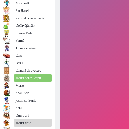
Minecraft
Pat Hazel
jocuri desene animate
De învățământ
SpongeBob
Fermă
Transformatoare
Cars
Ben 10
Cameră de evadare
Jocuri pentru copii
Mario
Snail Bob
jocuri cu Sonic
Schi
Quest-uri
Jocuri flash