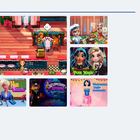
Scenă de gătit
Reglion
Rebellion Punk
Magic
Miercuri
Academia
Delicious Emily Nou Început Edition
Addams Beauty
ușoară de
on de coafură
Valentine
Salon
miercuri