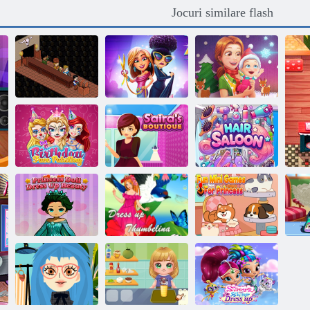
Jocuri similare flash
Delicious Emily
Început Nou
Moda Fever
Christmas
Bere Rush
fabulos Angela
Edition
Zi de naștere pe
Boutique-ul lui
fața feței
Saira
Salon de păr
Princess Doll
Mini jocuri
Dress Up
Îmbrăcați -vă
distractive
Beauty
Thumbelina
pentru prințesă
Sal