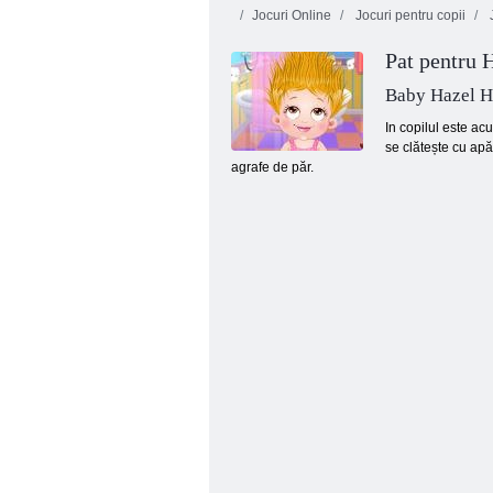
Jocuri Online
Jocuri pentru copii
J
Pat pentru 
Baby Hazel H
In copilul este ac
se clătește cu apă
agrafe de păr.
Design de baie de lux