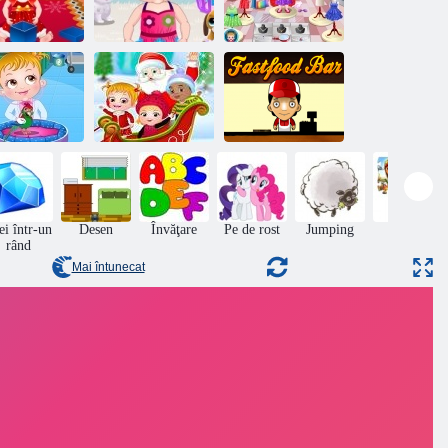
Copil Hazel
Copil Hazel
Copil Hazel
mp de Crăciun
curățare Timp
floare fata
Pat Hazel:
Pat Hazel
veterinar
Craciun Surpriza
Bar fast-food
ei într-un
Desen
Învăţare
Pe de rost
Jumping
puzzle
rând
Mai întunecat