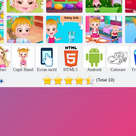
Copilul de
Hazel copil
Hazel copil în
culcare Hazel
Invata Forme
grădiniță
Ti
Copii Hazel
Pat Hazel Știință
Pat Hazel: O zi
Learn Vehicule
Fair Play
la grădiniță
furi
Copil Hazel
Ecran tactil
HTML5
Android
Colorare
Tr
(Total 10)