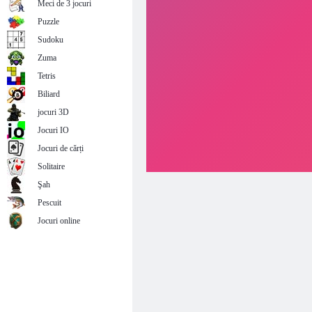
Meci de 3 jocuri
Puzzle
Sudoku
Zuma
Tetris
Biliard
jocuri 3D
Jocuri IO
Jocuri de cărți
Solitaire
Şah
Pescuit
Jocuri online