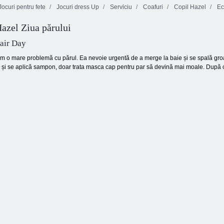
ocuri pentru fete
Jocuri dress Up
Serviciu
Coafuri
Copil Hazel
Ecr
Baby Cathy
Hazel Ziua părului
Ep47: Pretty
Shimmer și
Salon de coafură
Drinks
Shine dress up
air Day
um o mare problemă cu părul. Ea nevoie urgentă de a merge la baie și se spală groaz
 și se aplică sampon, doar trata masca cap pentru par să devină mai moale. După ce 