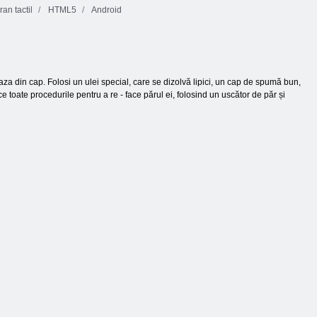
an tactil
HTML5
Android
a din cap. Folosi un ulei special, care se dizolvă lipici, un cap de spumă bun,
toate procedurile pentru a re - face părul ei, folosind un uscător de păr și