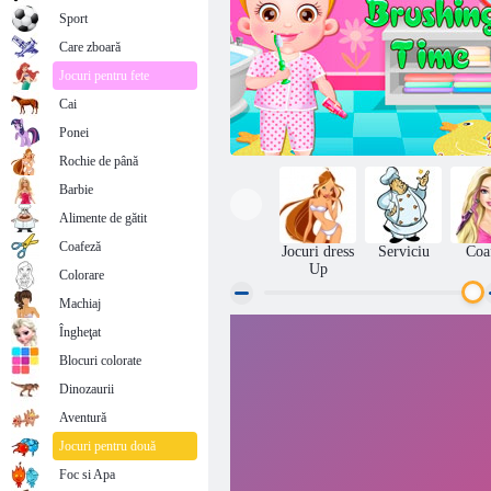
Sport
Care zboară
Jocuri pentru fete
Cai
Ponei
Rochie de până
Barbie
Alimente de gătit
Coafeză
Jocuri dress
Serviciu
Coa
Up
Colorare
Machiaj
Îngheţat
Copilul Hazel Timp Periajul
Blocuri colorate
Dinozaurii
Aventură
Jocuri pentru două
Foc si Apa