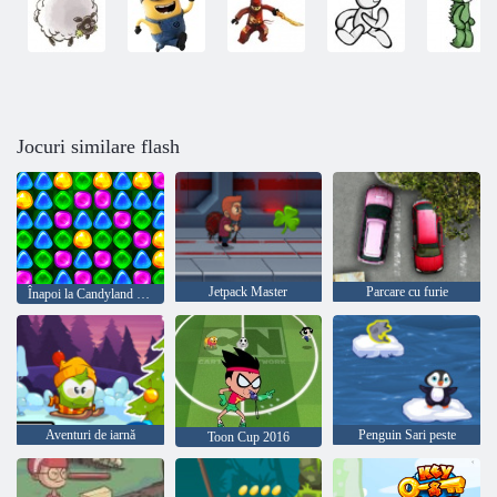
Jocuri similare flash
Jetpack Master
Parcare cu furie
Înapoi la Candyland 4: Grădina Lollipop
Aventuri de iarnă
Penguin Sari peste
Toon Cup 2016