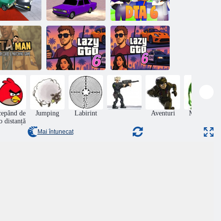
Mod Derby:
Modurile GTA
oduri GTA
în felul nostru
DTA 6
Card de
emorie GTA
an și joc de
potrivire
Lazy GTO 6
Lazy GTO 6
cepând de
Jumping
Labirint
Aventuri
Monsters
o distanță
Mai întunecat