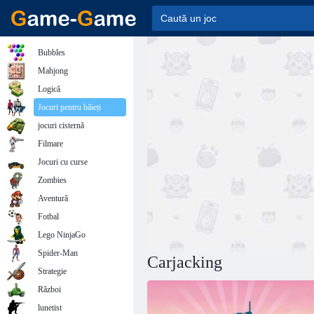
Bubbles
Mahjong
Logică
Jocuri pentru băieți
jocuri cisternă
Filmare
Jocuri cu curse
Zombies
Aventură
Fotbal
Lego NinjaGo
Spider-Man
Carjacking
Strategie
Război
lunetist