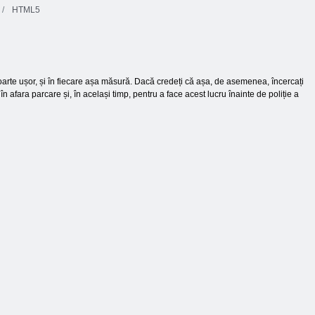
HTML5
e foarte ușor, și în fiecare așa măsură. Dacă credeți că așa, de asemenea, încercați
 afara parcare și, în același timp, pentru a face acest lucru înainte de poliție a