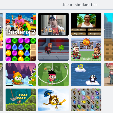
Jocuri similare flash
Logo-ul GTA
Boxteria 2
Trivia
Trivia sigla GTA
Înapoi la
Candyland 4:
Grădina
Heads Arena
Lollipop
Jetpack Master
Euro Fotbal
Aventuri de
Penguin Sari
iarnă
Toon Cup 2016
peste
E