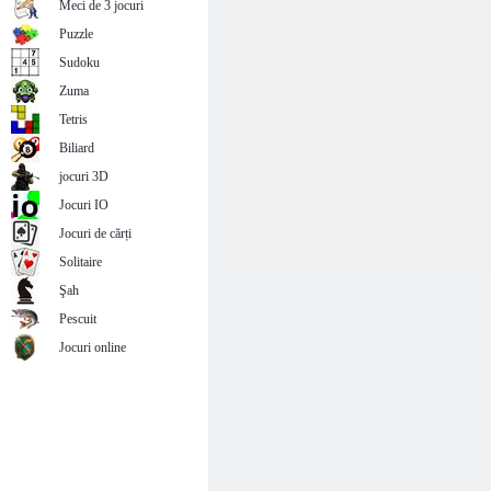
Meci de 3 jocuri
Puzzle
Sudoku
Zuma
Tetris
Biliard
jocuri 3D
Jocuri IO
Jocuri de cărți
Solitaire
Şah
Pescuit
Jocuri online