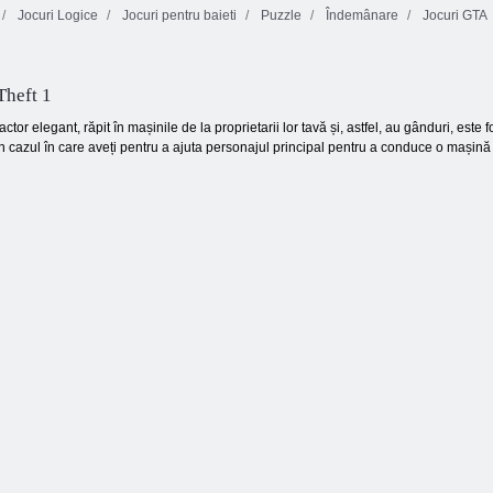
Jocuri Logice
Jocuri pentru baieti
Puzzle
Îndemânare
Jocuri GTA
Indi Cannon
Tasta & Shield
Butterfly Kyodai
Theft 1
ctor elegant, răpit în mașinile de la proprietarii lor tavă și, astfel, au gânduri, est
în cazul în care aveți pentru a ajuta personajul principal pentru a conduce o mașină în