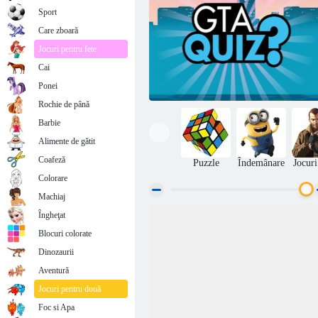
Sport
Care zboară
Jocuri pentru fete
Cai
Ponei
Rochie de până
Barbie
Alimente de gătit
Coafeză
Puzzle
Îndemânare
Jocur
Colorare
Machiaj
Îngheţat
Test GTA
Blocuri colorate
Dinozaurii
Aventură
Jocuri pentru două
Foc si Apa