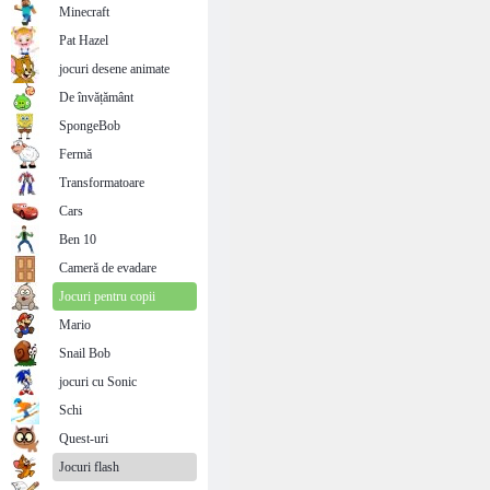
Minecraft
Pat Hazel
jocuri desene animate
De învățământ
SpongeBob
Fermă
Transformatoare
Cars
Ben 10
Cameră de evadare
Jocuri pentru copii
Mario
Snail Bob
jocuri cu Sonic
Schi
Quest-uri
Jocuri flash