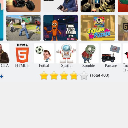
GTA
Grand Theft
GTA Mașină
Motociclete
Auto
Rush
m
Tung Tung
m
GTA: Crimă
Sahur Gta
Puzzle -uri mafia
M
Grand Vegas
Miami
gta jigsaw
i GTA
HTML5
Fotbal
Spațiu
Zombie
Parcare
În
la 
(Total 403)