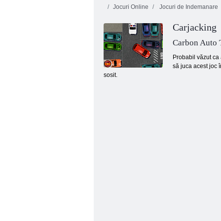
Jocuri Online
Jocuri de Indemanare
Carjacking
Carbon Auto 
Probabil văzut ca a
să juca acest joc 
sosit.
Parcare cu furie