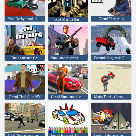
Mod Derby: moduri GTA
Grand Theft Auto
GTA Mașină Rush
Tuning mașină Gta
Simulator de crimă GTA
Picătură de gheață: GTA 5 Online
Grand Theft Auto NY
Grand Simulator al eroului gangster
Mafia Thief - Clona GTA
GTA: Salvați-mi orașul
Înapoi la școală: GTA Cars Color
Lovitură devastatoare pentru oameni