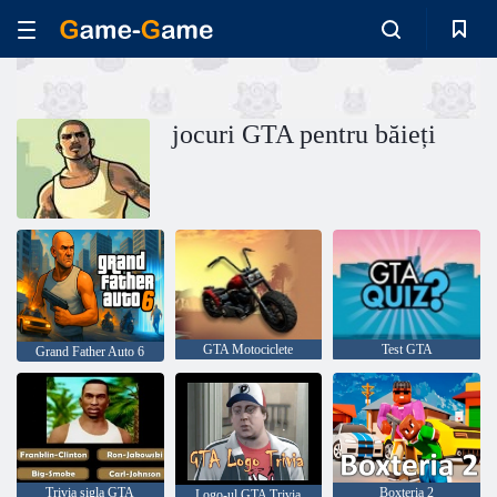
jocuri GTA pentru băieți
GTA Motociclete
Test GTA
Grand Father Auto 6
Trivia sigla GTA
Boxteria 2
Logo-ul GTA Trivia