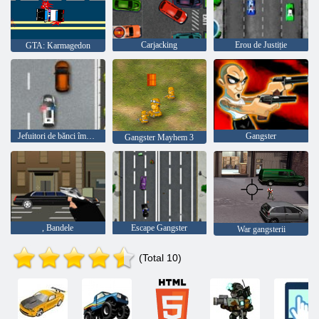
Carjacking
Erou de Justiție
GTA: Karmagedon
Jefuitori de bănci împotriva poliției
Gangster
Gangster Mayhem 3
, Bandele
Escape Gangster
War gangsterii
(Total 10)