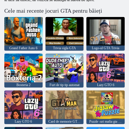
Cele mai recente jocuri GTA pentru băieți
Grand Father Auto 6
Trivia sigla GTA
Logo-ul GTA Trivia
Boxteria 2
Furt de tip tip automat
Lazy GTO 6
Lazy GTO 6
Card de memorie GTA Man și joc de potrivire
Puzzle -uri mafia gta jigsaw