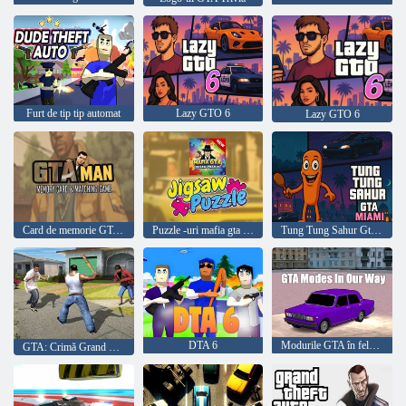
Furt de tip tip automat
Lazy GTO 6
Lazy GTO 6
Card de memorie GTA Man și joc de potrivire
Puzzle -uri mafia gta jigsaw
Tung Tung Sahur Gta Miami
DTA 6
Modurile GTA în felul nostru
GTA: Crimă Grand Vegas