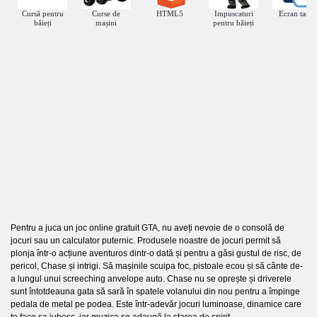
Cursă pentru
Curse de
HTML5
Impuscaturi
Ecran tactil
băieți
mașini
pentru băieți
Pentru a juca un joc online gratuit GTA, nu aveți nevoie de o consolă de
jocuri sau un calculator puternic. Produsele noastre de jocuri permit să
plonja într-o acțiune aventuros dintr-o dată și pentru a găsi gustul de risc, de
pericol, Chase și intrigi. Să mașinile scuipa foc, pistoale ecou și să cânte de-
a lungul unui screeching anvelope auto. Chase nu se oprește și driverele
sunt întotdeauna gata să sară în spatele volanului din nou pentru a împinge
pedala de metal pe podea. Este într-adevăr jocuri luminoase, dinamice care
te face sa iubesc, iar muzica se adaugă la starea de spirit.