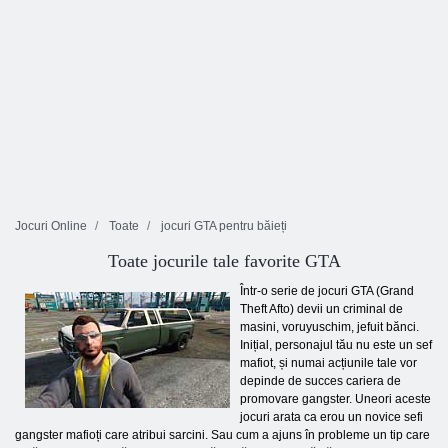
Jocuri Online
Toate
jocuri GTA pentru băieți
Toate jocurile tale favorite GTA
Într-o serie de jocuri GTA (Grand
Theft Afto) devii un criminal de
masini, voruyuschim, jefuit bănci.
Inițial, personajul tău nu este un sef
mafiot, și numai acțiunile tale vor
depinde de succes cariera de
promovare gangster. Uneori aceste
jocuri arata ca erou un novice sefi
gangster mafioți care atribui sarcini. Sau cum a ajuns în probleme un tip care