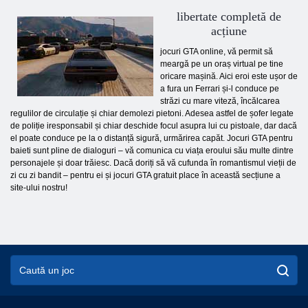
libertate completă de
acțiune
jocuri GTA online, vă permit să
meargă pe un oraș virtual pe tine
oricare mașină. Aici eroi este ușor de
a fura un Ferrari și-l conduce pe
străzi cu mare viteză, încălcarea
regulilor de circulație și chiar demolezi pietoni. Adesea astfel de șofer legate
de poliție iresponsabil și chiar deschide focul asupra lui cu pistoale, dar dacă
el poate conduce pe la o distanță sigură, urmărirea capăt. Jocuri GTA pentru
baieti sunt pline de dialoguri – vă comunica cu viața eroului său multe dintre
personajele și doar trăiesc. Dacă doriți să vă cufunda în romantismul vieții de
zi cu zi bandit – pentru ei și jocuri GTA gratuit place în această secțiune a
site-ului nostru!