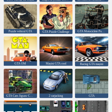
Puzzle vehicul GTA
GTA Motociclete Puzzle
GTA Puzzle Challenge
GTA OM
Mașini GTA cool
Racing GTA mașini
GTA Cars Jigsaw Challenge
2 carjacking
GTA