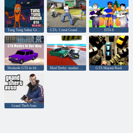
Tung Tung Sahur Gta Miami
GTA: Crimă Grand Vegas
DTA 6
Modurile GTA în felul nostru
Mod Derby: moduri GTA
GTA Mașină Rush
Grand Theft Auto