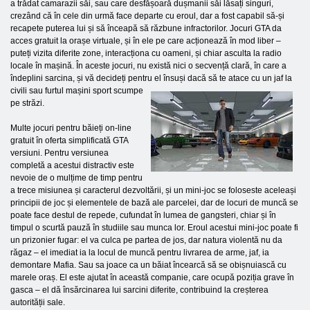
a trădat camarazii săi, sau care desfășoară dușmanii săi lăsați singuri,
crezând că în cele din urmă face departe cu eroul, dar a fost capabil să-și
recapete puterea lui și să înceapă să răzbune infractorilor. Jocuri GTA da
acces gratuit la orașe virtuale, și în ele pe care acționează în mod liber –
puteți vizita diferite zone, interacționa cu oameni, și chiar asculta la radio
locale în mașină. În aceste jocuri, nu există nici o secvență clară, în care a
îndeplini sarcina, și vă decideți pentru el însuși dacă să te atace cu un jaf la
civili sau furtul
mașini sport scumpe
pe străzi.
Multe jocuri pentru băieți on-line
gratuit în oferta simplificată GTA
versiuni. Pentru versiunea
completă a acestui distractiv este
nevoie de o mulțime de timp pentru
a trece misiunea și caracterul dezvoltării, și un mini-joc se foloseste aceleași
principii de joc și elementele de bază ale parcelei, dar de locuri de muncă se
poate face destul de repede, cufundat în lumea de gangsteri, chiar și în
timpul o scurtă pauză în studiile sau munca lor. Eroul acestui mini-joc poate fi
un prizonier fugar: el va culca pe partea de jos, dar natura violentă nu da
răgaz – el imediat ia la locul de muncă pentru livrarea de arme, jaf, ia
demontare Mafia. Sau sa joace ca un băiat încearcă să se obișnuiască cu
marele oraș. El este ajutat în această companie, care ocupă poziția grave în
gasca – el dă însărcinarea lui sarcini diferite, contribuind la creșterea
autorității sale.