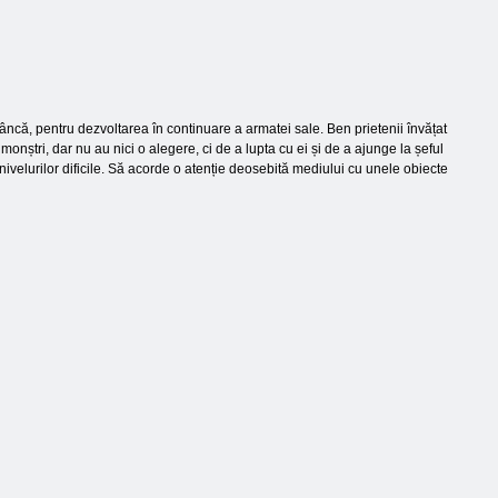
ncă, pentru dezvoltarea în continuare a armatei sale. Ben prietenii învățat
onștri, dar nu au nici o alegere, ci de a lupta cu ei și de a ajunge la șeful
a nivelurilor dificile. Să acorde o atenție deosebită mediului cu unele obiecte