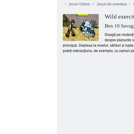
Jocuri Online
Jocuri de aventura
Wild exerci
Ben 10 Savag
Doagă pe mutanți D
despre planurile s
principal. Deplasa la nivelul, sărituri și lup
Smarty bule Xmas Edition
puteți interacționa, de exemplu, cu ramuri p