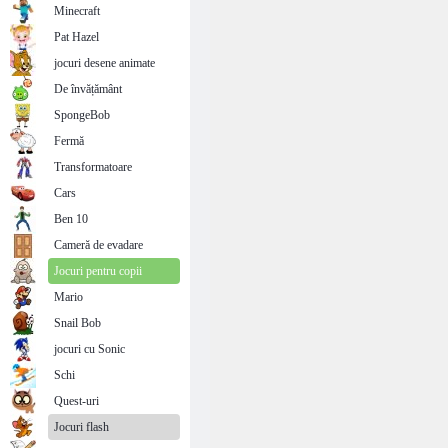
Minecraft
Pat Hazel
jocuri desene animate
De învățământ
SpongeBob
Fermă
Transformatoare
Cars
Ben 10
Cameră de evadare
Jocuri pentru copii
Mario
Snail Bob
jocuri cu Sonic
Schi
Quest-uri
Jocuri flash