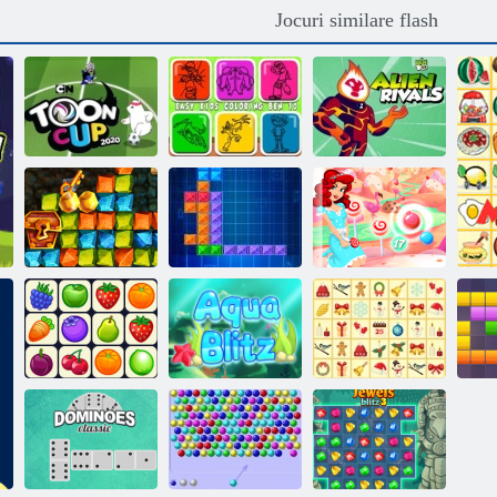
Jocuri similare flash
Copii ușor de
Ben 10 Rivali
Cupa Toon 2020
colorat Ben 10
extratereștri
Goana după aur
din vânătoare de
Bomboane cu
comori
Tentrix
bule
Kris-Mas
Onet Connect
Aqua Blitz
Mahjong
1