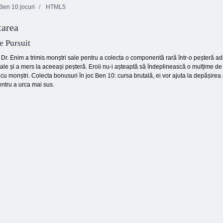
Ben 10 jocuri
HTML5
tarea
Shooter cu bule
Domino Clasic
HTML5
Jewels Blitz 3
e Pursuit
r. Enim a trimis monștri sale pentru a colecta o componentă rară într-o peșteră adâ
ale și a mers la aceeași peșteră. Eroii nu-i așteaptă să îndeplinească o mulțime de m
ta cu monștri. Colecta bonusuri în joc Ben 10: cursa brutală, ei vor ajuta la depășire
entru a urca mai sus.