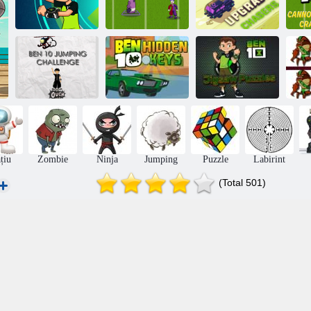
Be
Ben 10:
Crash
Ben 10 Upgrade
supratensiune
Cannonbolt
Chasers
Ben 10 Jumping
Ben 10 chei
Puzzle jigsaw
Challenge
ascunse
ben 10
țiu
Zombie
Ninja
Jumping
Puzzle
Labirint
(Total 501)