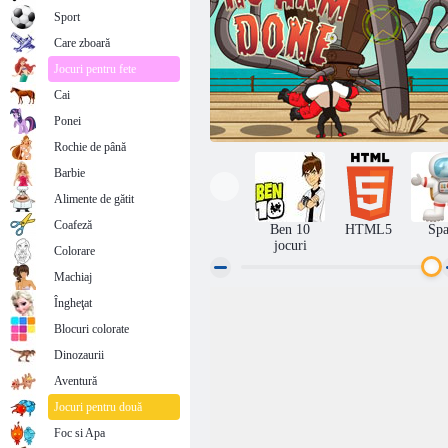
Sport
Care zboară
Jocuri pentru fete
Cai
Ponei
Rochie de până
Barbie
Alimente de gătit
Coafeză
Ben 10
HTML5
Spa
jocuri
Colorare
Machiaj
Îngheţat
Nici un rău făcut
Blocuri colorate
Dinozaurii
Aventură
Jocuri pentru două
Foc si Apa