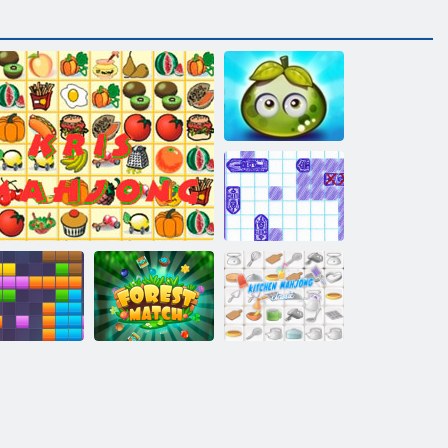
Aventura fructe
de padure
suculente
De mare
Battleship
Bucătărie
1x11 blocuri
Kris Mahjong
Meci de pădure
Mahjong