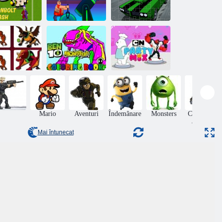
n 10 accident
de tun
Ora de spectacol
Ben 10 Jigsaw
cannonbolt
a lui Stinkfly
de mașini
Ben 10
Cartoon
Challenge
Ben10 Monsters
Network Party
Memory
carte de colorat
Mix
Mario
Aventuri
Îndemânare
Monsters
Colectarea
articole
Mai întunecat