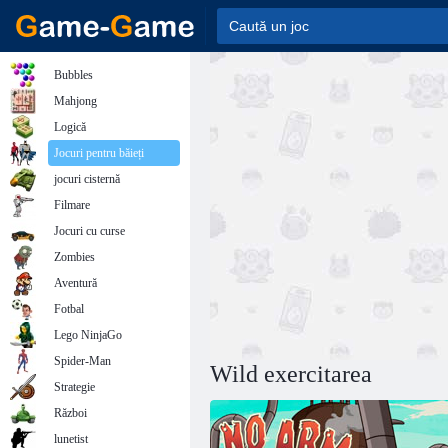
Bubbles
Mahjong
Logică
Jocuri pentru băieți
jocuri cisternă
Filmare
Jocuri cu curse
Zombies
Aventură
Fotbal
Lego NinjaGo
Spider-Man
Wild exercitarea
Strategie
Război
lunetist