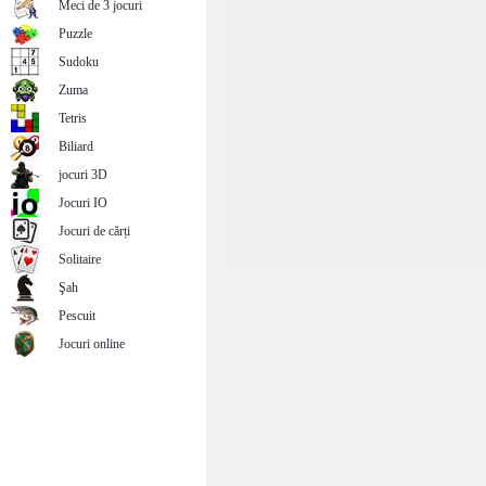
Meci de 3 jocuri
Puzzle
Sudoku
Zuma
Tetris
Biliard
jocuri 3D
Jocuri IO
Jocuri de cărți
Solitaire
Şah
Pescuit
Jocuri online