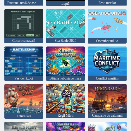
Fuziune: navă de asediu
Eroii mărilor
Luptă
Cucerirea navală
Sea Battle 2025
Oceanbound. io
Vas de război
Bătălia nebună pe mare
Conflict maritim
Regii Mării
Campanie de calomnii
Latura lată