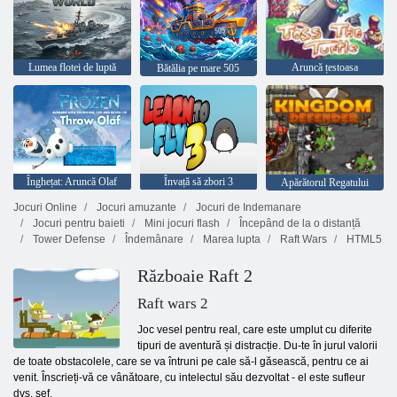
Lumea flotei de luptă
Aruncă țestoasa
Bătălia pe mare 505
Înghețat: Aruncă Olaf
Învață să zbori 3
Apărătorul Regatului
Jocuri Online
Jocuri amuzante
Jocuri de Indemanare
Jocuri pentru baieti
Mini jocuri flash
Începând de la o distanță
Tower Defense
Îndemânare
Marea lupta
Raft Wars
HTML5
Războaie Raft 2
Raft wars 2
Joc vesel pentru real, care este umplut cu diferite
tipuri de aventură și distracție. Du-te în jurul valorii
de toate obstacolele, care se va întruni pe cale să-l găsească, pentru ce ai
venit. Înscrieți-vă ce vânătoare, cu intelectul său dezvoltat - el este sufleur
dvs. sef.