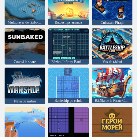
Multiplayer de război de luptă
Battleships armada
Cuirasate Pirații
Coaptă la soare
Război Infinity Battleship
Vas de război
Battleship pe celule
Bătălia de la Pirate Caraibe Bătălie
Navă de război