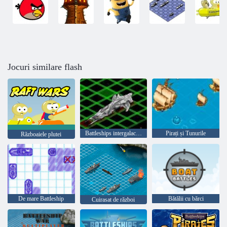
Jocuri similare flash
Battleships intergalactici
Pirați și Tunurile
Războaiele plutei
De mare Battleship
Bătălii cu bărci
Cuirasat de război