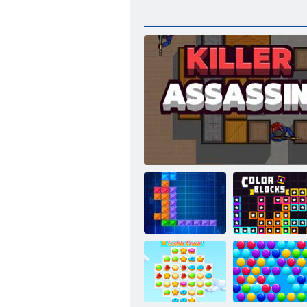
Blocuri de
Tentrix
Asasin ucigaș
culoare