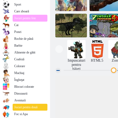
Sport
Care zboară
Jocuri pentru fete
Cai
D-Day: Rush -
turn de aparare
Mexic Rex
Ponei
Rochie de până
Barbie
Alimente de gătit
Jurassic Dino
Misiunea
Vânătoare
zombie 4
Coafeză
Impuscaturi
HTML5
Zom
pentru
Colorare
băieți
Machiaj
Îngheţat
Blocuri colorate
Dinozaurii
Aventură
Jocuri pentru două
Foc si Apa