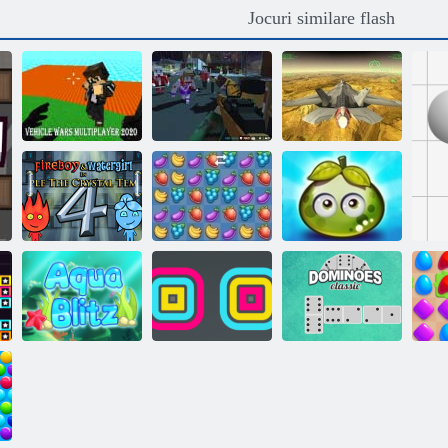
Jocuri similare flash
Vehicul Wars
Multiplayer
Gungame 24
Combaterea
2020
pixeli
fractală x
Aventura fructe
de padure
Foc si Apa 4
Fruta Crush
suculente
Aqua Blitz
Stivuitor pătrat
Domino Clasic
M