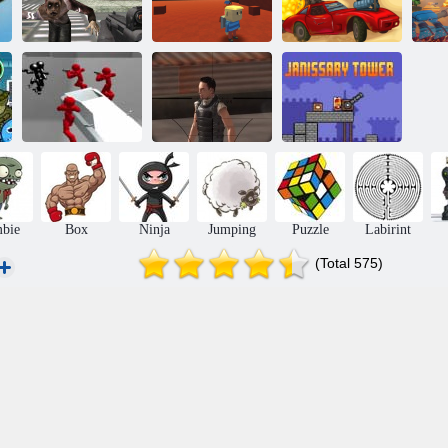
Forțele mascate:
supraviețuirea
Kogama: 4
Road of Fury
zombie
război
Desert Strike
Simulatorul de
luptă: Counter
Turnul
Stickman
Atac de lunetist
Janissarului
bie
Box
Ninja
Jumping
Puzzle
Labirint
(Total 575)