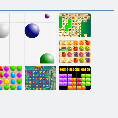
Kris Mahjong
Dash suculent
Blocuri de meci
eci de Arena
Linia 98
Jewels Blitz 3
10x10