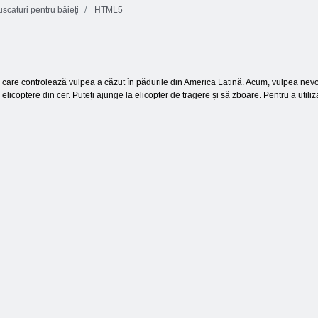
scaturi pentru băieți
HTML5
 care controlează vulpea a căzut în pădurile din America Latină. Acum, vulpea nevoie 
 elicoptere din cer. Puteți ajunge la elicopter de tragere și să zboare. Pentru a utili