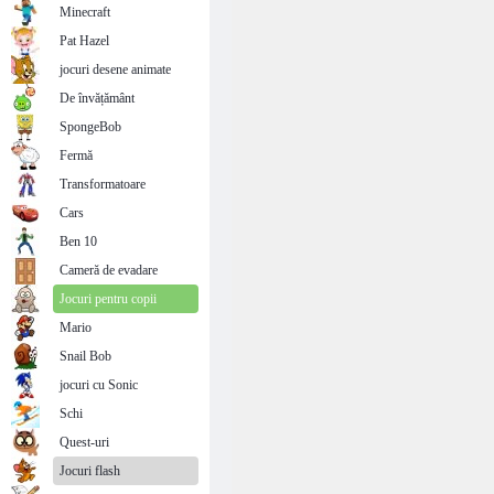
Minecraft
Pat Hazel
jocuri desene animate
De învățământ
SpongeBob
Fermă
Transformatoare
Cars
Ben 10
Cameră de evadare
Jocuri pentru copii
Mario
Snail Bob
jocuri cu Sonic
Schi
Quest-uri
Jocuri flash