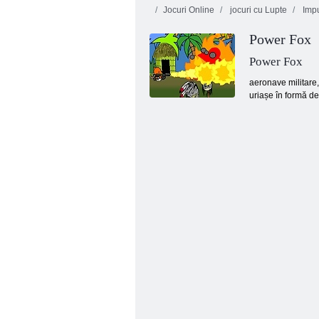
Jocuri Online
jocuri cu Lupte
Impu
Power Fox
Cookie Crush 3
Bule inteligente
Power Fox
aeronave militare,
uriașe în formă de