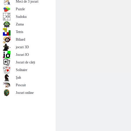
Meci de 3 jocuri
Puzzle
Sudoku
Zuma
Tetris
Biliard
jocuri 3D
Jocuri IO
Jocuri de cărți
Solitaire
Şah
Pescuit
Jocuri online