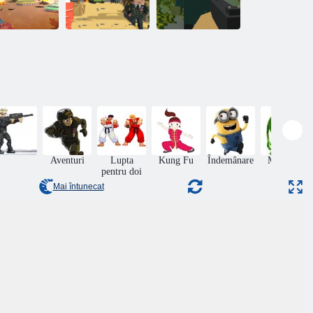
Supraviețuirea
Tanc. io
Pixel Warrior
pixelilor
Aventuri
Lupta
Kung Fu
Îndemânare
Monsters
pentru doi
Mai întunecat