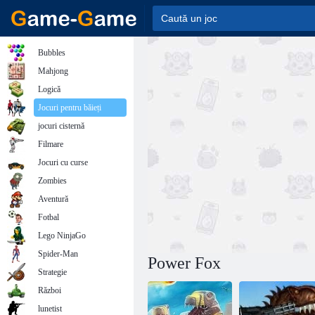
Bubbles
Mahjong
Logică
Jocuri pentru băieți
jocuri cisternă
Filmare
Jocuri cu curse
Zombies
Aventură
Fotbal
Lego NinjaGo
Spider-Man
Power Fox
Strategie
Război
lunetist