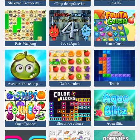
Stickman Escape- Avion și navă
Linia 98
Câmp de luptă aerian
Kris Mahjong
Foc si Apa 4
Fruta Crush
Aventura fructe de padure suculente
Dash suculent
Tentrix
Blocuri de culoare
Aqua Blitz
Onet Connect