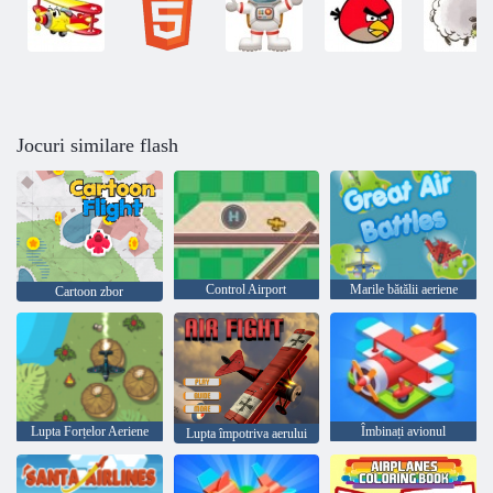
Jocuri similare flash
Control Airport
Marile bătălii aeriene
Cartoon zbor
Lupta Forțelor Aeriene
Îmbinați avionul
Lupta împotriva aerului