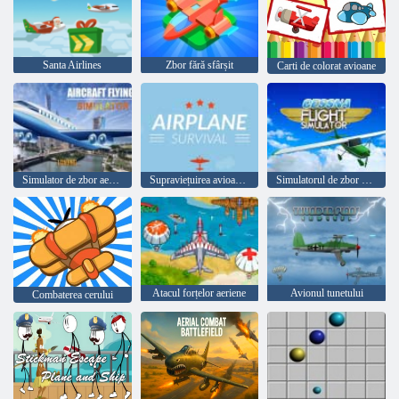
Santa Airlines
Zbor fără sfârșit
Carti de colorat avioane
Simulator de zbor aerian
Supraviețuirea avioanelor
Simulatorul de zbor Cessna
Atacul forțelor aeriene
Avionul tunetului
Combaterea cerului