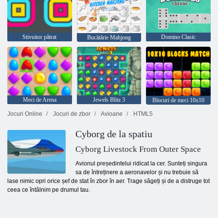
Stivuitor pătrat
Domino Clasic
Bucătărie Mahjong
Meci de Arena
Jewels Blitz 3
Blocuri de meci 10x10
Jocuri Online
Jocuri de zbor
Avioane
HTML5
Cyborg de la spatiu
Cyborg Livestock From Outer Space
Avionul președintelui ridicat la cer. Sunteți singura
sa de întreținere a aeronavelor și nu trebuie să
lase nimic opri orice șef de stat în zbor în aer. Trage săgeți și de a distruge tot
ceea ce întâlnim pe drumul tau.