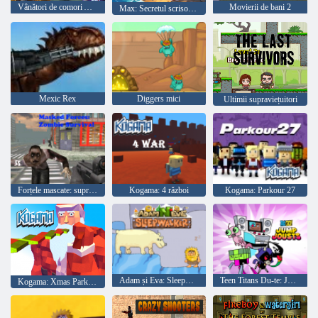
Vânători de comori Arcuz
Movierii de bani 2
Max: Secretul scrisorii bunicului
Mexic Rex
Diggers mici
Ultimii supraviețuitori
Forțele mascate: supraviețuirea zombie
Kogama: 4 război
Kogama: Parkour 27
Adam și Eva: Sleepwalker
Teen Titans Du-te: Jump Jump
Kogama: Xmas Parkour