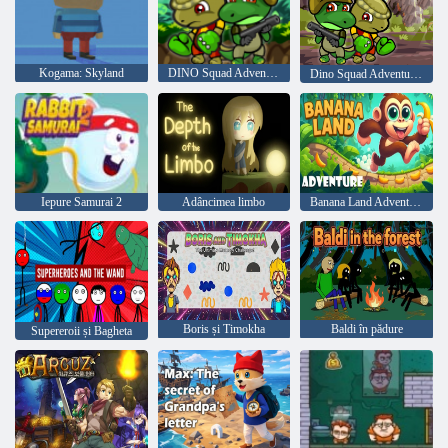
Kogama: Skyland
DINO Squad Adventure
Dino Squad Adventure 3
Iepure Samurai 2
Adâncimea limbo
Banana Land Adventure
Boris și Timokha
Baldi în pădure
Supereroii și Bagheta