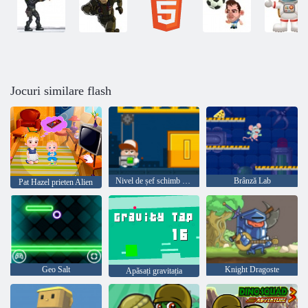
Jocuri similare flash
Nivel de șef schimb de focuri
Brânză Lab
Pat Hazel prieten Alien
Geo Salt
Knight Dragoste
Apăsați gravitația