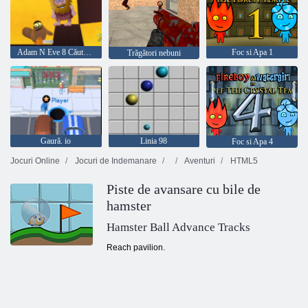
Adam N Eve 8 Căutarea dragostei
Foc si Apa 1
Trăgători nebuni
Gaură. io
Linia 98
Foc si Apa 4
Jocuri Online
Jocuri de Indemanare
Aventuri
HTML5
Piste de avansare cu bile de
hamster
Hamster Ball Advance Tracks
Reach pavilion.