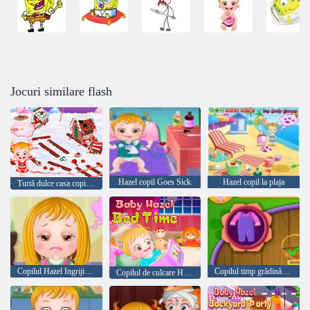
Jocuri similare flash
Hazel copil Goes Sick
Hazel copil la plaja
Turtă dulce casa copilul Hazel
Copilul Hazel Ingrijirea parului
Copilul timp grădinărit căprui
Copilul de culcare Hazel