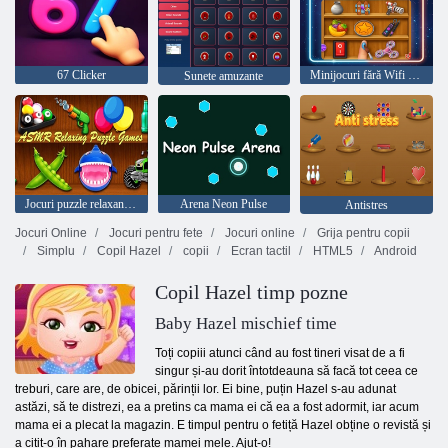
67 Clicker
Minijocuri fără Wifi 2025
Sunete amuzante
Jocuri puzzle relaxante ASMR
Arena Neon Pulse
Antistres
Jocuri Online
Jocuri pentru fete
Jocuri online
Grija pentru copii
Simplu
Copil Hazel
copii
Ecran tactil
HTML5
Android
Copil Hazel timp pozne
Baby Hazel mischief time
Toți copiii atunci când au fost tineri visat de a fi
singur și-au dorit întotdeauna să facă tot ceea ce
treburi, care are, de obicei, părinții lor. Ei bine, puțin Hazel s-au adunat
astăzi, să te distrezi, ea a pretins ca mama ei că ea a fost adormit, iar acum
mama ei a plecat la magazin. E timpul pentru o fetiță Hazel obține o revistă și
a citit-o în pahare preferate mamei mele. Ajut-o!