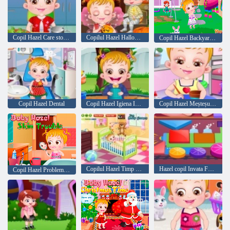
Copil Hazel Care stomac
Copilul Hazel Halloween Party
Copil Hazel Backyard Party
Copil Hazel Dental
Copil Hazel Igiena Ingrijire
Copil Hazel Meșteșug Timp
Copilul Hazel Timp Periajul
Hazel copil Invata Forme
Copil Hazel Probleme de piele