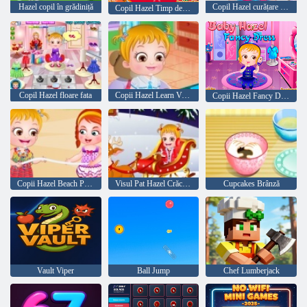
Hazel copil în grădiniță
Copil Hazel curățare Timp
Copil Hazel Timp de Crăciun
Copil Hazel floare fata
Copii Hazel Learn Vehicule
Copii Hazel Fancy Dress
Copii Hazel Beach Party
Visul Pat Hazel Crăciun
Cupcakes Brânză
Ball Jump
Chef Lumberjack
Vault Viper