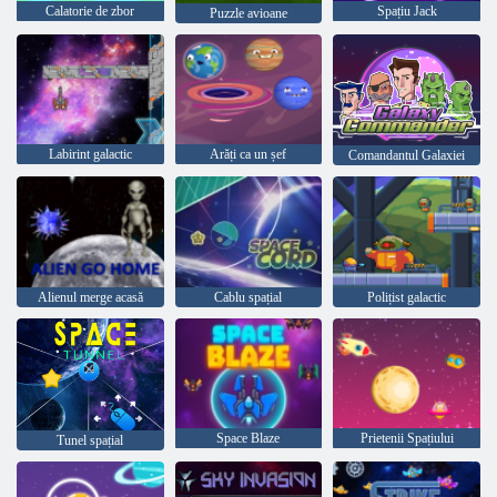
Calatorie de zbor
Spațiu Jack
Puzzle avioane
Labirint galactic
Arăți ca un șef
Comandantul Galaxiei
Alienul merge acasă
Cablu spațial
Polițist galactic
Space Blaze
Prietenii Spațiului
Tunel spațial