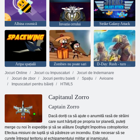
Albina cosmică
Strike Galaxy Attack
Invazia cerului
Aripa spațială
Zombies nu poate sari
D-Day: Rush - turn de aparare
Jocuri Online
Jocuri cu Impuscaturi
Jocuri de Indemanare
Jocuri de zbor
Jocuri pentru baieti
Spațiu
Avioane
Impuscaturi pentru băieți
HTML5
Capitanul Zorro
Captain Zorro
Dacă doriți ca să ajute o anumită rasă de străini
care sunt hărțuiți pe propria lor planetă, puteți
merge cu noi în expediție și să se alăture Dogfight împotriva cotropitorilor.
Efectua misiuni de luptă și să păstreze un incendiu. Este necesar să se
curețe întregul teritoriu al echipamentului militar al inamicului.