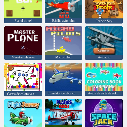
Planul du-te!
Bătălia avionului
Trupele Sky
Maestrul planetei
Micro Piloți
Avion. io
Simulator de zbor cu avionul
Avion de carte de colorat
Cartea de colorat a avionului