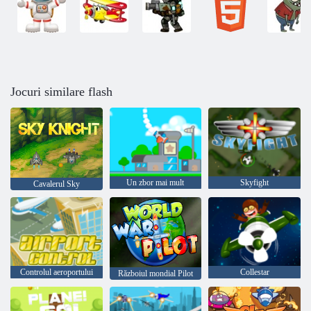
Jocuri similare flash
Un zbor mai mult
Skyfight
Cavalerul Sky
Controlul aeroportului
Collestar
Războiul mondial Pilot