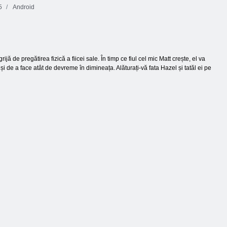
5
Android
ă de pregătirea fizică a fiicei sale. În timp ce fiul cel mic Matt crește, el va
de a face atât de devreme în dimineața. Alăturați-vă fata Hazel și tatăl ei pe