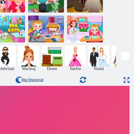
Pat Hazel
pil Hazel Tea
Copii Hazel Ziua
Castelul
Party
Pământului
Halloween
Îngrijirea ochilor
aie spa Baby
Bucătărie Hazel
pentru Hazel
Hazel
pentru copii
Baby
lebritati
Machiaj
Desen
Barbie
Nuntă
Coafuri
Mai întunecat