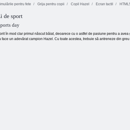
mulările pentru fete
Grija pentru copii
Copil Hazel
Ecran tactil
HTML
i de sport
Tort de coacere
Copii Hazel
Pat Hazel Știință
Apple a
Pescuit Timp
Fair Play
ports day
rit în mod clar primul născut băiat, deoarece cu o astfel de pasiune pentru a avea grij
 face un adevărat campion Hazel. Cu toate acestea, trebuie să antreneze din greu și 