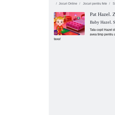
Jocuri Online
Jocuri pentru fete
Si
Pat Hazel. Z
Baby Hazel. S
Tata copil Hazel do
avea timp pentru a
taxa!
Pat Hazel: zi anuală de școală