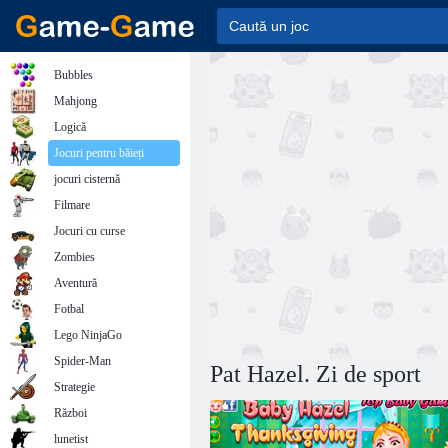
Bubbles
Mahjong
Logică
Jocuri pentru băieți
jocuri cisternă
Filmare
Jocuri cu curse
Zombies
Aventură
Fotbal
Lego NinjaGo
Spider-Man
Pat Hazel. Zi de sport
Strategie
Război
lunetist