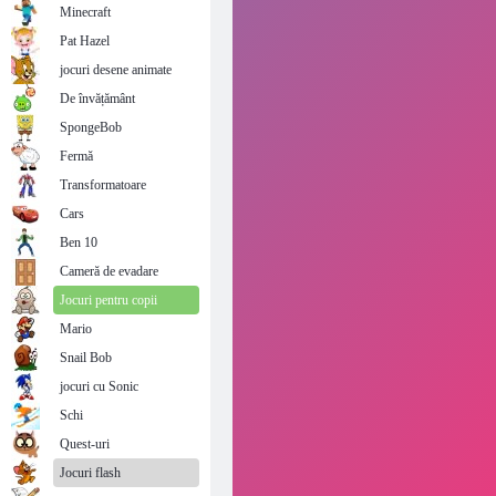
Minecraft
Pat Hazel
jocuri desene animate
De învățământ
SpongeBob
Fermă
Transformatoare
Cars
Ben 10
Cameră de evadare
Jocuri pentru copii
Mario
Snail Bob
jocuri cu Sonic
Schi
Quest-uri
Jocuri flash