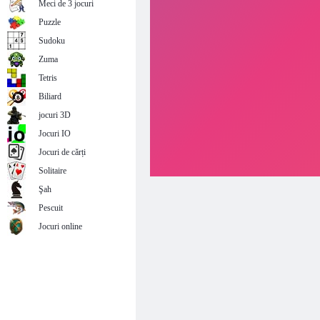
Meci de 3 jocuri
Puzzle
Sudoku
Zuma
Tetris
Biliard
jocuri 3D
Jocuri IO
Jocuri de cărți
Solitaire
Şah
Pescuit
Jocuri online