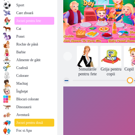
Sport
Care zboară
Jocuri pentru fete
Cai
Ponei
Rochie de până
Barbie
Alimente de gătit
Coafeză
Simulările
Grija pentru
Copil
pentru fete
copii
Colorare
Machiaj
Îngheţat
Copil Hazel Ziua Recunoștinței
Blocuri colorate
Dinozaurii
Aventură
Jocuri pentru două
Foc si Apa