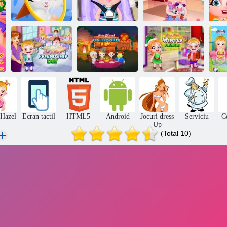
Copil Hazel -
Copil Hazel
Copil Hazel
Co
pisica obraznic
Playdate
Doctor Redare
Noaptea de
Ziua prieteniei
Halloween
Moda de iarnă
cu Hazel pentru
pentru Hazel
pentru bebeluși
B
copii
Baby
Hazel
 Hazel
Ecran tactil
HTML5
Android
Jocuri dress
Serviciu
Ce
Up
(Total 10)