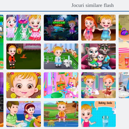
Jocuri similare flash
Copil Hazel
Copil Hazel:
Hazel copil
Prima ploaie
safari african
învață maniere
Pat Hazel:
Angela Ziua
Pat Hazel
Descoperă
gemeni de
dovleac Party
animalele
familie
Hazel copil la
Copil Hazel
Copii Fun Ora
plaja
Goldfish